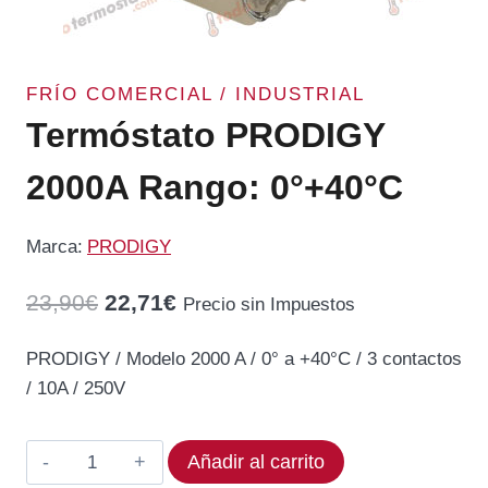
FRÍO COMERCIAL / INDUSTRIAL
Termóstato PRODIGY
2000A Rango: 0°+40°C
Marca:
PRODIGY
El
El
23,90
€
22,71
€
Precio sin Impuestos
precio
precio
PRODIGY / Modelo 2000 A / 0° a +40°C / 3 contactos
original
actual
/ 10A / 250V
era:
es:
23,90€.
22,71€.
Termóstato
Añadir al carrito
PRODIGY