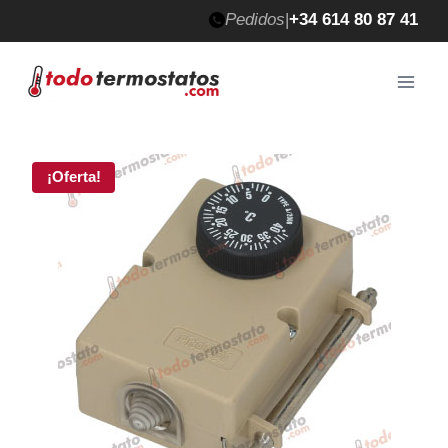
Saltar
Pedidos
|
+34 614 80 87 41
al
contenido
¡Oferta!