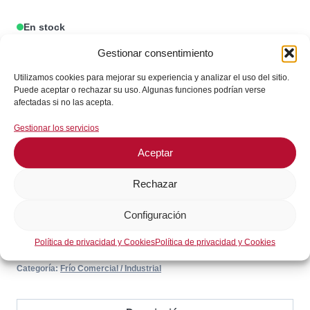
2000A
En stock
Rango:
Gestionar consentimiento
¡Envíos en 24 / 72 horas!
0°
+40°C
Utilizamos cookies para mejorar su experiencia y analizar el uso del sitio.
Puede aceptar o rechazar su uso. Algunas funciones podrían verse
cantidad
Consultar en WhatsApp
afectadas si no las acepta.
Gestionar los servicios
GARANTÍA DE SEGURIDAD EN EL PAGO
Aceptar
Rechazar
Configuración
Política de privacidad y Cookies
Política de privacidad y Cookies
SKU:
2901082
Categoría:
Frío Comercial / Industrial