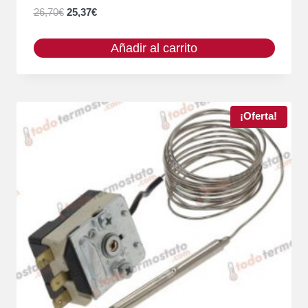
El
El
26,70
€
25,37
€
precio
precio
original
actual
Añadir al carrito
era:
es:
26,70€.
25,37€.
¡Oferta!