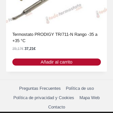
Termostato PRODIGY TR/711-N Rango -35 a
+35 °C
El
El
39,17
€
37,21
€
precio
precio
original
actual
Añadir al carrito
era:
es:
39,17€.
37,21€.
Preguntas Frecuentes
Política de uso
Política de privacidad y Cookies
Mapa Web
Contacto