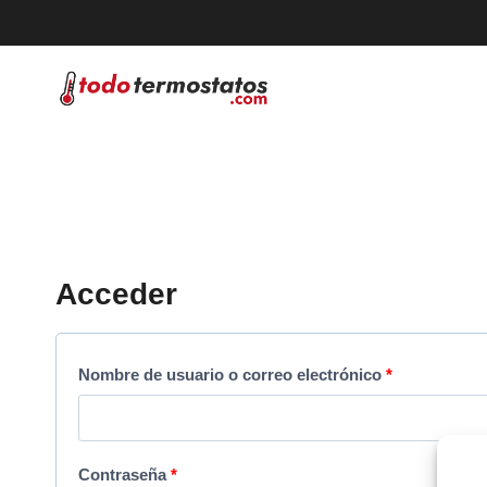
Saltar
al
contenido
Acceder
O
Nombre de usuario o correo electrónico
*
b
l
O
Contraseña
*