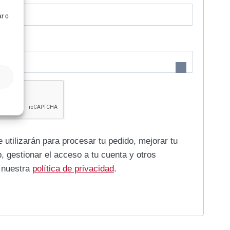
b
ar o
l
i
g
a
t
o
 utilizarán para procesar tu pedido, mejorar tu
r
, gestionar el acceso a tu cuenta y otros
i
n nuestra
política de privacidad
.
o