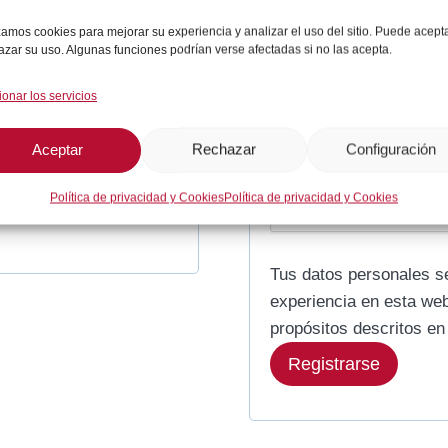
i
izamos cookies para mejorar su experiencia y analizar el uso del sitio. Puede acept
g
azar su uso. Algunas funciones podrían verse afectadas si no las acepta.
a
O
Contraseña
*
ionar los servicios
t
b
o
Aceptar
Rechazar
Configuración
l
r
i
Política de privacidad y Cookies
Política de privacidad y Cookies
i
g
o
a
Tus datos personales se
t
experiencia en esta web
propósitos descritos e
o
Registrarse
r
i
o