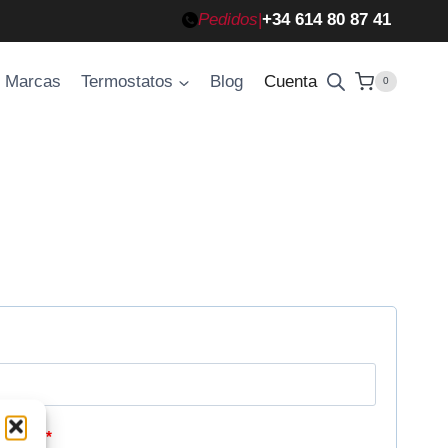
Pedidos
|
+34 614 80 87 41
Marcas
Termostatos
Blog
Cuenta
0
O
trónico
*