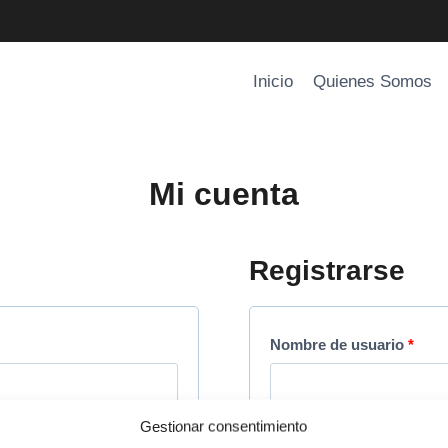
Inicio
Quienes Somos
Mi cuenta
Registrarse
O
Nombre de usuario
*
b
l
Gestionar consentimiento
Dirección de correo elec