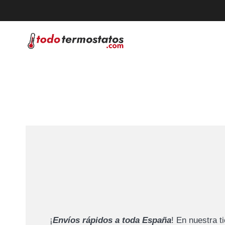
Saltar
al
contenido
¡
Envíos rápidos a toda España
! En nuestra 