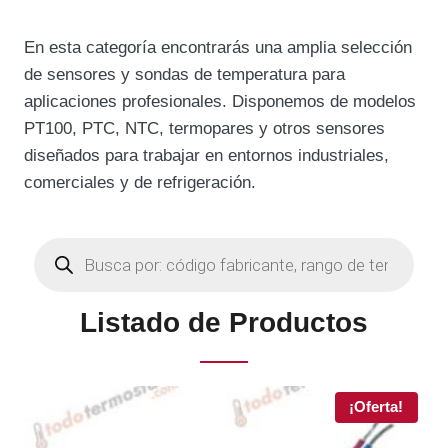
En esta categoría encontrarás una amplia selección
de sensores y sondas de temperatura para
aplicaciones profesionales. Disponemos de modelos
PT100, PTC, NTC, termopares y otros sensores
diseñados para trabajar en entornos industriales,
comerciales y de refrigeración.
B
ú
s
q
u
Listado de Productos
e
d
a
d
e
¡Oferta!
p
r