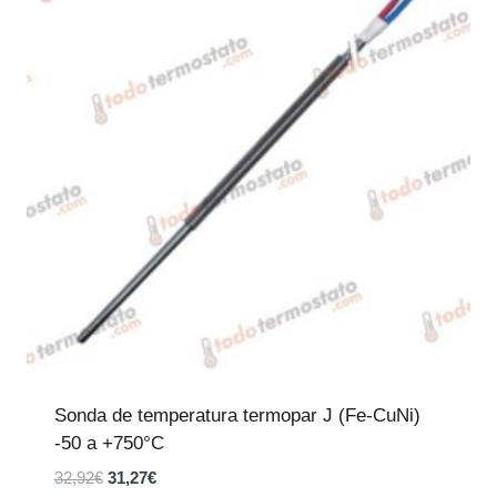
o
d
u
c
t
o
s
Sonda de temperatura termopar J (Fe-CuNi)
-50 a +750°C
E
E
32,92
€
31,27
€