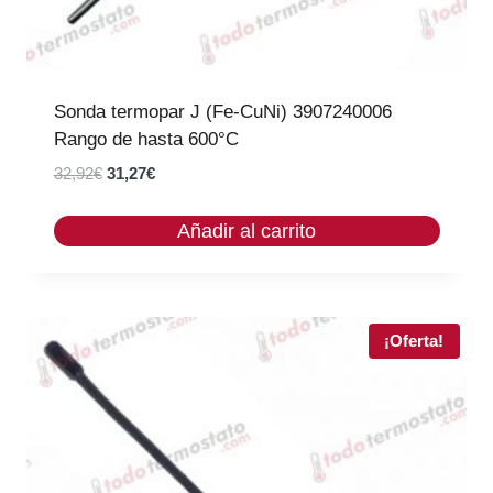
2
7
,
€
9
.
2
Sonda termopar J (Fe-CuNi) 3907240006
€
Rango de hasta 600°C
.
E
E
32,92
€
31,27
€
l
l
p
p
Añadir al carrito
r
r
e
e
c
c
i
i
¡Oferta!
o
o
o
a
r
c
i
t
g
u
i
a