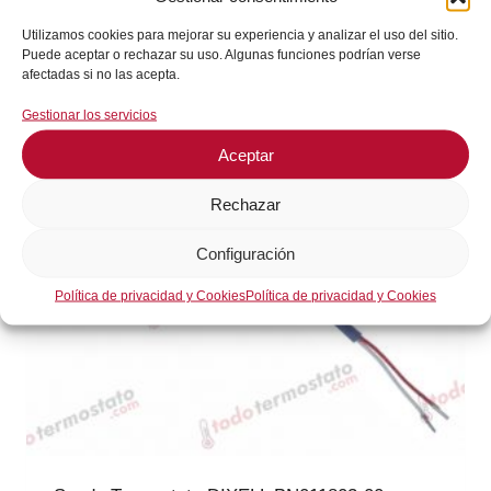
i
i
Utilizamos cookies para mejorar su experiencia y analizar el uso del sitio.
o
o
Puede aceptar o rechazar su uso. Algunas funciones podrían verse
o
a
afectadas si no las acepta.
r
c
Gestionar los servicios
i
t
g
u
Aceptar
i
a
n
l
Rechazar
a
e
l
s
Configuración
e
:
Política de privacidad y Cookies
Política de privacidad y Cookies
r
6
a
,
:
8
7
3
,
€
1
.
9
€