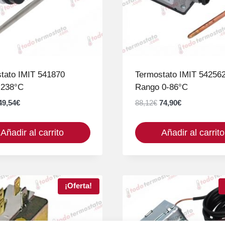
tato IMIT 541870
Termostato IMIT 54256
 238°C
Rango 0-86°C
El
El
El
El
49,54
€
88,12
€
74,90
€
precio
precio
precio
precio
original
actual
original
actual
Añadir al carrito
Añadir al carrito
era:
es:
era:
es:
55,04€.
49,54€.
88,12€.
74,90€.
¡Oferta!