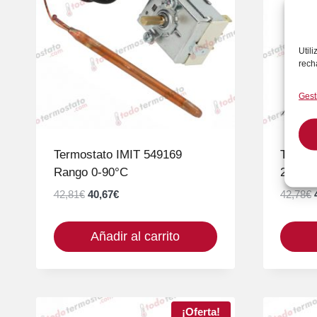
Util
rech
Gest
Termostato IMIT 549169
Termos
Rango 0-90°C
270°C
El
El
42,81
€
40,67
€
42,78
€
precio
precio
original
actual
Añadir al carrito
era:
es:
42,81€.
40,67€.
¡Oferta!