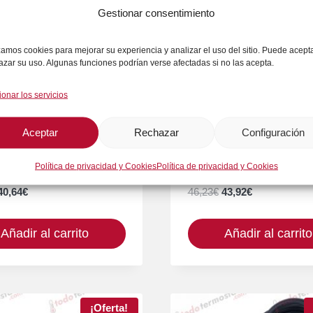
Gestionar consentimiento
izamos cookies para mejorar su experiencia y analizar el uso del sitio. Puede acept
azar su uso. Algunas funciones podrían verse afectadas si no las acepta.
ionar los servicios
Aceptar
Rechazar
Configuración
tato IMIT 69423 Rango
Termostato IMIT LF344
Política de privacidad y Cookies
Política de privacidad y Cookies
Rango 90°C
El
El
El
El
40,64
€
46,23
€
43,92
€
precio
precio
precio
precio
original
actual
original
actual
Añadir al carrito
Añadir al carrito
era:
es:
era:
es:
42,78€.
40,64€.
46,23€.
43,92€.
¡Oferta!