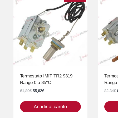
Termostato IMIT TR2 9319
Termos
Rango 0 a 85°C
Rango 
El
El
61,80
€
55,62
€
82,34
€
precio
precio
original
actual
Añadir al carrito
era:
es:
61,80€.
55,62€.