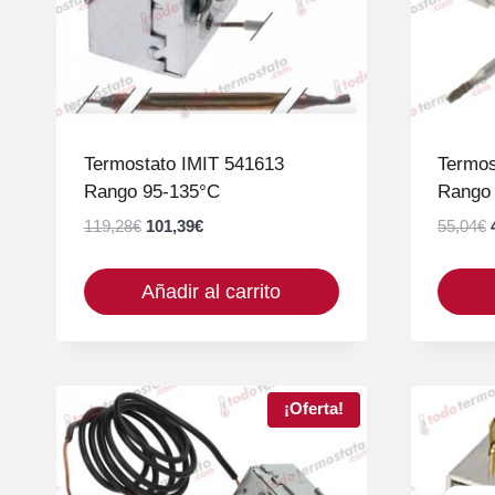
Termostato IMIT 541613
Termos
Rango 95-135°C
Rango
El
El
119,28
€
101,39
€
55,04
€
precio
precio
original
actual
Añadir al carrito
era:
es:
119,28€.
101,39€.
¡Oferta!