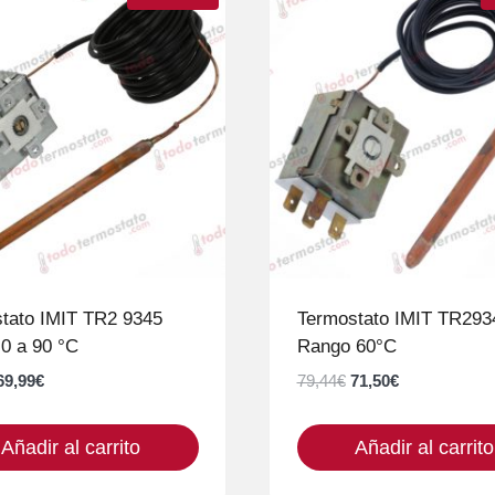
tato IMIT TR2 9345
Termostato IMIT TR293
0 a 90 °C
Rango 60°C
El
El
El
El
69,99
€
79,44
€
71,50
€
precio
precio
precio
precio
original
actual
original
actual
Añadir al carrito
Añadir al carrito
era:
es:
era:
es:
82,34€.
69,99€.
79,44€.
71,50€.