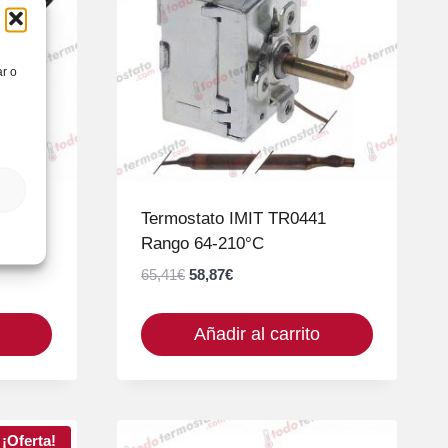
ar o
4161
Termostato IMIT TR0441
Rango 64-210°C
El
El
65,41
€
58,87
€
precio
precio
original
actual
Añadir al carrito
era:
es:
65,41€.
58,87€.
¡Oferta!