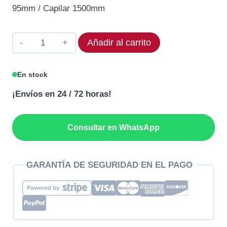
original
actual
95mm / Capilar 1500mm
era:
es:
53,90€.
48,51€.
Termostato
Añadir al carrito
IMIT
544024
En stock
Rango
¡Envíos en 24 / 72 horas!
85°C
cantidad
Consultar en WhatsApp
GARANTÍA DE SEGURIDAD EN EL PAGO