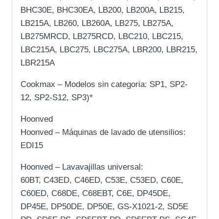
BHC30E, BHC30EA, LB200, LB200A, LB215,
LB215A, LB260, LB260A, LB275, LB275A,
LB275MRCD, LB275RCD, LBC210, LBC215,
LBC215A, LBC275, LBC275A, LBR200, LBR215,
LBR215A
Cookmax – Modelos sin categoria: SP1, SP2-
12, SP2-S12, SP3)*
Hoonved
Hoonved – Máquinas de lavado de utensilios:
EDI15
Hoonved – Lavavajillas universal:
60BT, C43ED, C46ED, C53E, C53ED, C60E,
C60ED, C68DE, C68EBT, C6E, DP45DE,
DP45E, DP50DE, DP50E, GS-X1021-2, SD5E