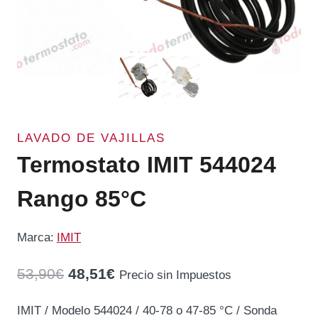
LAVADO DE VAJILLAS
Termostato IMIT 544024
Rango 85°C
Marca:
IMIT
El
El
53,90
€
48,51
€
Precio sin Impuestos
precio
precio
IMIT / Modelo 544024 / 40-78 o 47-85 °C / Sonda