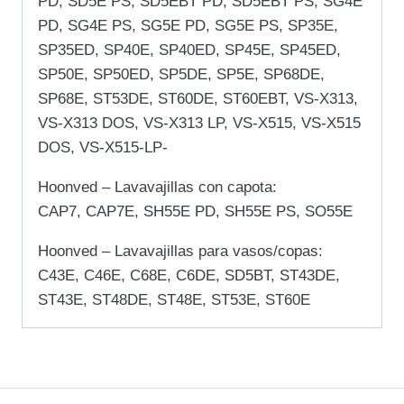
PD, SD5E PS, SD5EBT PD, SD5EBT PS, SG4E
PD, SG4E PS, SG5E PD, SG5E PS, SP35E,
SP35ED, SP40E, SP40ED, SP45E, SP45ED,
SP50E, SP50ED, SP5DE, SP5E, SP68DE,
SP68E, ST53DE, ST60DE, ST60EBT, VS-X313,
VS-X313 DOS, VS-X313 LP, VS-X515, VS-X515
DOS, VS-X515-LP-
Hoonved – Lavavajillas con capota:
CAP7, CAP7E, SH55E PD, SH55E PS, SO55E
Hoonved – Lavavajillas para vasos/copas:
C43E, C46E, C68E, C6DE, SD5BT, ST43DE,
ST43E, ST48DE, ST48E, ST53E, ST60E