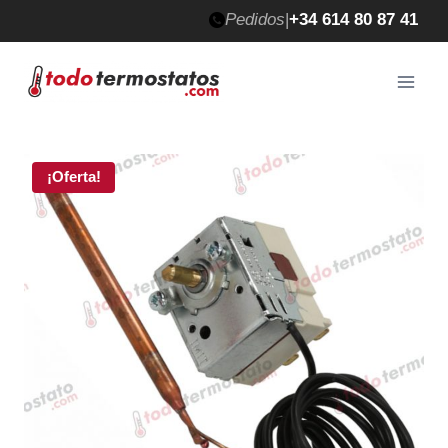
Saltar
Pedidos
|
+34 614 80 87 41
al
contenido
¡Oferta!