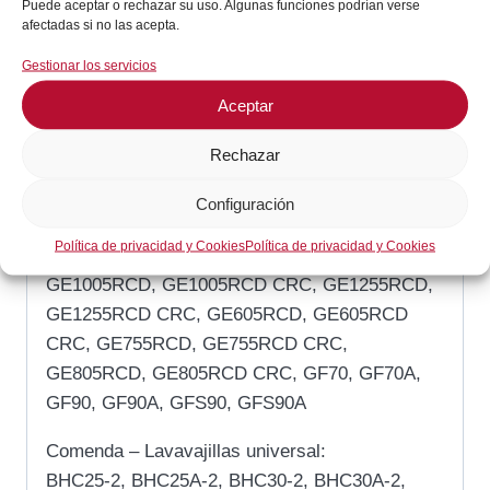
Puede aceptar o rechazar su uso. Algunas funciones podrían verse
Horecaparts
: 3444228
afectadas si no las acepta.
Imit
: 544024, 544024/A
Gestionar los servicios
Mareno
: 120525
Aceptar
Mastro
: 120525
Rechazar
Compatibles para estas Marcas
Modelos
Configuración
Política de privacidad y Cookies
Política de privacidad y Cookies
Comenda – Máquinas de lavado de utensilios:
GE1005RCD, GE1005RCD CRC, GE1255RCD,
GE1255RCD CRC, GE605RCD, GE605RCD
CRC, GE755RCD, GE755RCD CRC,
GE805RCD, GE805RCD CRC, GF70, GF70A,
GF90, GF90A, GFS90, GFS90A
Comenda – Lavavajillas universal:
BHC25-2, BHC25A-2, BHC30-2, BHC30A-2,