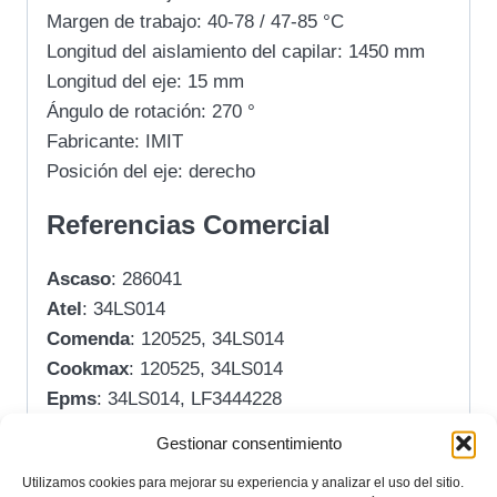
Margen de trabajo: 40-78 / 47-85 °C
Longitud del aislamiento del capilar: 1450 mm
Longitud del eje: 15 mm
Ángulo de rotación: 270 °
Fabricante: IMIT
Posición del eje: derecho
Referencias Comercial
Ascaso
: 286041
Atel
: 34LS014
Comenda
: 120525, 34LS014
Cookmax
: 120525, 34LS014
Epms
: 34LS014, LF3444228
Grupo-R
: 390014
Gestionar consentimiento
Hendi
: 3444228
Utilizamos cookies para mejorar su experiencia y analizar el uso del sitio.
Hoonved
: 120525, 390014, H120525