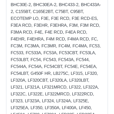
BHC30E-2, BHC30EA-2, BHC433-2, BHC433A-
2, C155BT, C165E2BT, C75BT, C95BT,
ECOTEMP LO, F3E, F3E RCD, F3E RCD-ES,
F3EA RCD, F3EHR, F3EHRA, F3M, F3M RCD,
F3MA RCD, F4E, F4E RCD, F4EA RCD,
F4EHR, F4EHRA, F4M RCD, F4MA RCD, FC,
FC3M, FC3MA, FC3MR, FC4M, FC4MA, FC53,
FC533, FC533A, FC53A, FC53CBT, FC53LA,
FC53LBT, FC54, FC543, FC543A, FC544,
FC544A, FC54A, FC54CBT, FC54E, FC54EA,
FC54LBT, G450F HR, LB275C, LF315, LF320,
LF320A, LF320CBT, LF320LA, LF320LBT,
LF321, LF321A, LF321MRCD, LF322, LF322A,
LF322C, LF322E, LF322MRCD, LF322RCD,
LF323, LF323A, LF324, LF324A, LF325E,
LF325EA, LF350, LF350A, LF400A, LF450,