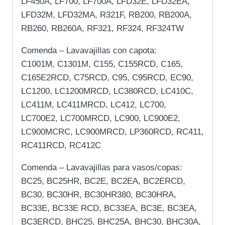
LF450A, LF700, LF700A, LFD32E, LFD32EA,
LFD32M, LFD32MA, R321F, RB200, RB200A,
RB260, RB260A, RF321, RF324, RF324TW
Comenda – Lavavajillas con capota:
C1001M, C1301M, C155, C155RCD, C165,
C165E2RCD, C75RCD, C95, C95RCD, EC90,
LC1200, LC1200MRCD, LC380RCD, LC410C,
LC411M, LC411MRCD, LC412, LC700,
LC700E2, LC700MRCD, LC900, LC900E2,
LC900MCRC, LC900MRCD, LP360RCD, RC411,
RC411RCD, RC412C
Comenda – Lavavajillas para vasos/copas:
BC25, BC25HR, BC2E, BC2EA, BC2ERCD,
BC30, BC30HR, BC30HR380, BC30HRA,
BC33E, BC33E RCD, BC33EA, BC3E, BC3EA,
BC3ERCD, BHC25, BHC25A, BHC30, BHC30A,