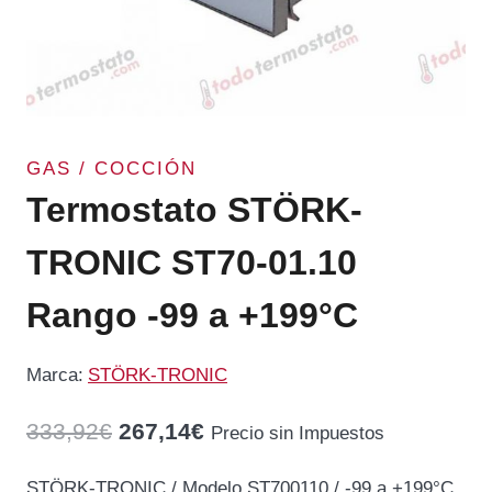
GAS / COCCIÓN
Termostato STÖRK-
TRONIC ST70-01.10
Rango -99 a +199°C
Marca:
STÖRK-TRONIC
El
El
333,92
€
267,14
€
Precio sin Impuestos
precio
precio
STÖRK-TRONIC / Modelo ST700110 / -99 a +199°C