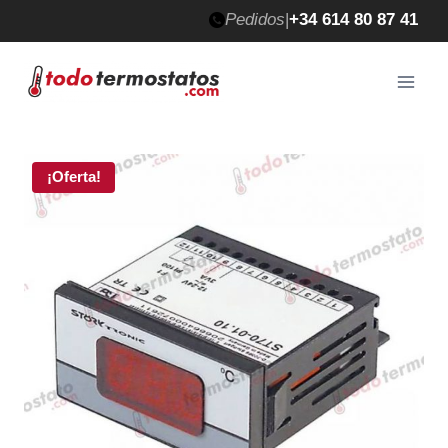
Saltar
Pedidos
|
+34 614 80 87 41
al
contenido
¡Oferta!