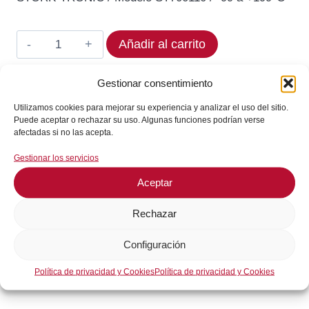
original
actual
era:
es:
Termostato
Añadir al carrito
333,92€.
267,14€.
STÖRK-
TRONIC
Gestionar consentimiento
En stock
ST70-
Utilizamos cookies para mejorar su experiencia y analizar el uso del sitio.
¡Envíos en 24 / 72 horas!
01.10
Puede aceptar o rechazar su uso. Algunas funciones podrían verse
Rango
afectadas si no las acepta.
-99
Gestionar los servicios
Consultar en WhatsApp
a
Aceptar
+199°C
cantidad
GARANTÍA DE SEGURIDAD EN EL PAGO
Rechazar
Configuración
Política de privacidad y Cookies
Política de privacidad y Cookies