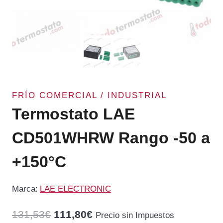
FRÍO COMERCIAL / INDUSTRIAL
Termostato LAE
CD501WHRW Rango -50 a
+150°C
Marca:
LAE ELECTRONIC
El
El
131,53
€
111,80
€
Precio sin Impuestos