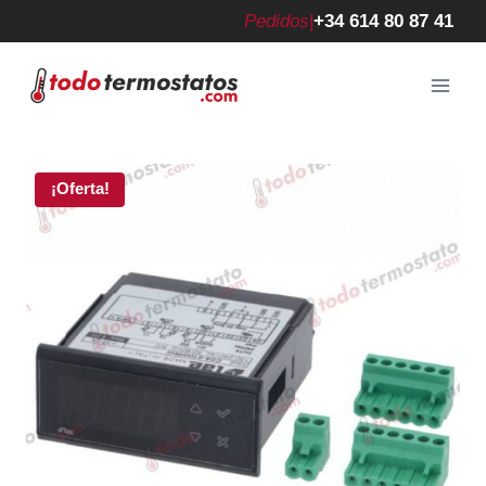
Saltar
Pedidos
|
+34 614 80 87 41
al
contenido
¡Oferta!