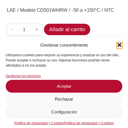
precio
precio
LAE / Modelo CD501WHRW / -50 a +150°C / NTC
original
actual
era:
es:
Termostato
Añadir al carrito
131,53€.
111,80€.
LAE
CD501WHRW
Gestionar consentimiento
En stock
Rango
Utilizamos cookies para mejorar su experiencia y analizar el uso del sitio.
¡Envíos en 24 / 72 horas!
-50
Puede aceptar o rechazar su uso. Algunas funciones podrían verse
afectadas si no las acepta.
a
+150°C
Gestionar los servicios
Consultar en WhatsApp
cantidad
Aceptar
GARANTÍA DE SEGURIDAD EN EL PAGO
Rechazar
Configuración
Política de privacidad y Cookies
Política de privacidad y Cookies