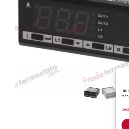
Util
rech
Gest