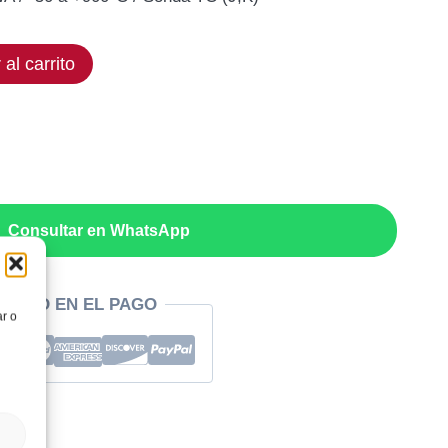
ual
 al carrito
,50€.
Consultar en WhatsApp
RIDAD EN EL PAGO
ar o
al