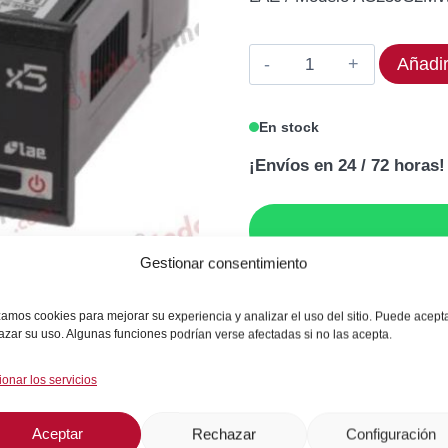
original
act
era:
es:
Termostato
Añadir
166,87€.
133
LAE
AC25JS2MWA
En stock
Rango
¡Envíos en 24 / 72 horas!
-50
a
+900°C
cantidad
Gestionar consentimiento
GARANTÍA DE SEGU
izamos cookies para mejorar su experiencia y analizar el uso del sitio. Puede acept
azar su uso. Algunas funciones podrían verse afectadas si no las acepta.
ionar los servicios
SKU:
AC25JS2MWA
Aceptar
Rechazar
Configuración
Categoría:
Frío Comercial / Industri