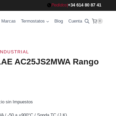
Pedidos
|
+34 614 80 87 41
Marcas
Termostatos
Blog
Cuenta
0
INDUSTRIAL
 LAE AC25JS2MWA Rango
cio sin Impuestos
cio
 / -50 a +900°C / Sonda TC (J,K)