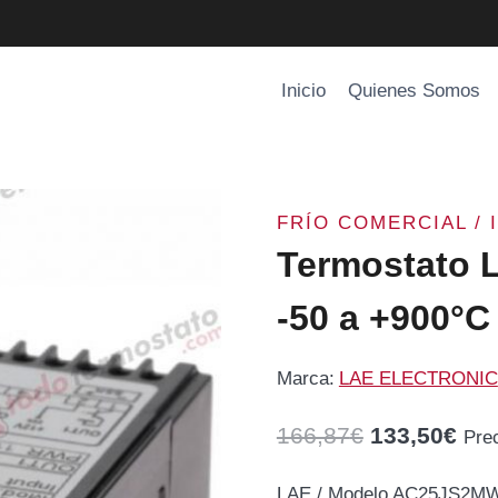
Inicio
Quienes Somos
FRÍO COMERCIAL / 
Termostato
-50 a +900°C
Marca:
LAE ELECTRONIC
El
El
166,87
€
133,50
€
Pre
precio
pre
LAE / Modelo AC25JS2MWA