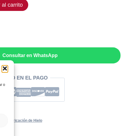
 al carrito
,12€.
Consultar en WhatsApp
RIDAD EN EL PAGO
ar o
rial
,
Fabricación de Hielo