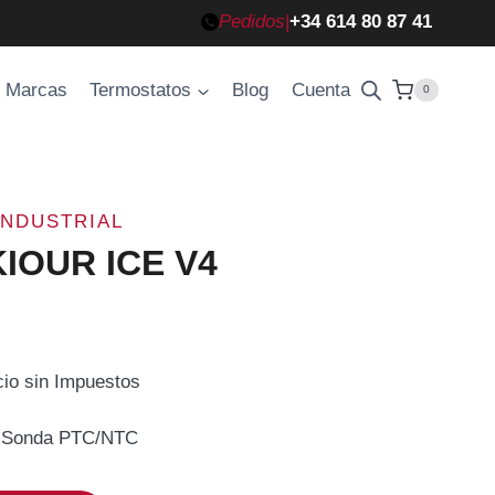
Pedidos
|
+34 614 80 87 41
Marcas
Termostatos
Blog
Cuenta
0
INDUSTRIAL
KIOUR ICE V4
cio sin Impuestos
cio
/ Sonda PTC/NTC
ual