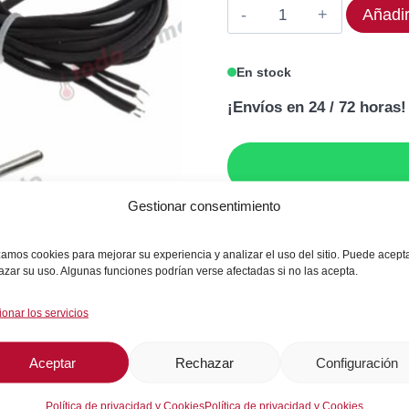
Termostato
Añadir
363,90€.
291
KIOUR
ICE
En stock
V4
¡Envíos en 24 / 72 horas!
cantidad
Gestionar consentimiento
GARANTÍA DE SEGU
izamos cookies para mejorar su experiencia y analizar el uso del sitio. Puede acept
azar su uso. Algunas funciones podrían verse afectadas si no las acepta.
ionar los servicios
SKU:
ICE-V4
Aceptar
Rechazar
Configuración
Categorías:
Frío Comercial / Indust
Política de privacidad y Cookies
Política de privacidad y Cookies