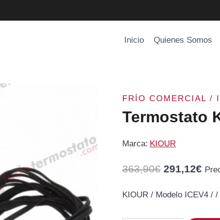
Inicio
Quienes Somos
FRÍO COMERCIAL / 
Termostato 
Marca:
KIOUR
El
El
363,90
€
291,12
€
Pre
precio
pre
KIOUR / Modelo ICEV4 / 
original
act
era:
es: