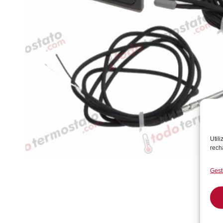
Util
rech
Gest