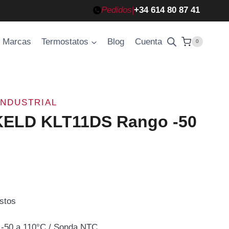
Pedidos
|
+34 614 80 87 41
Marcas
Termostatos
Blog
Cuenta
0
INDUSTRIAL
KELD KLT11DS Rango -50
stos
-50 a 110°C / Sonda NTC