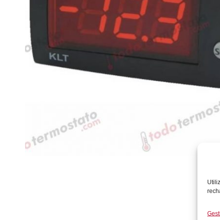
Util
rech
Gest