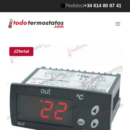
Saltar
Pedidos
|
+34 614 80 87 41
al
contenido
¡Oferta!