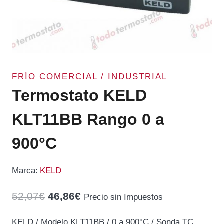
FRÍO COMERCIAL / INDUSTRIAL
Termostato KELD
KLT11BB Rango 0 a
900°C
Marca:
KELD
El
El
52,07
€
46,86
€
Precio sin Impuestos
precio
precio
KELD / Modelo KLT11BB / 0 a 900°C / Sonda TC