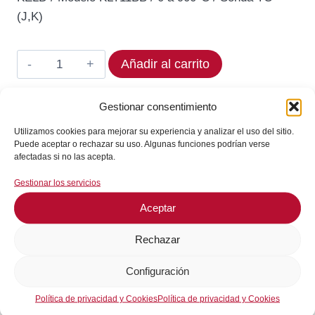
original
actual
(J,K)
era:
es:
52,07€.
46,86€.
Termostato
Añadir al carrito
KELD
KLT11BB
Gestionar consentimiento
En stock
Rango
Utilizamos cookies para mejorar su experiencia y analizar el uso del sitio.
¡Envíos en 24 / 72 horas!
0
Puede aceptar o rechazar su uso. Algunas funciones podrían verse
a
afectadas si no las acepta.
900°C
Consultar en WhatsApp
Gestionar los servicios
cantidad
Aceptar
GARANTÍA DE SEGURIDAD EN EL PAGO
Rechazar
Configuración
Política de privacidad y Cookies
Política de privacidad y Cookies