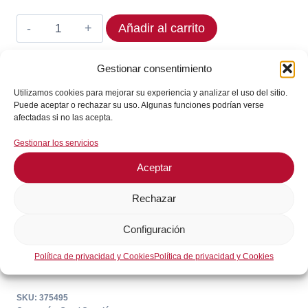
623,57€.
498,86€.
Termostato
Añadir al carrito
JUMO
375495
Gestionar consentimiento
En stock
Rango
Utilizamos cookies para mejorar su experiencia y analizar el uso del sitio.
¡Envíos en 24 / 72 horas!
160°C
Puede aceptar o rechazar su uso. Algunas funciones podrían verse
cantidad
afectadas si no las acepta.
Consultar en WhatsApp
Gestionar los servicios
Aceptar
GARANTÍA DE SEGURIDAD EN EL PAGO
Rechazar
Configuración
Política de privacidad y Cookies
Política de privacidad y Cookies
SKU:
375495