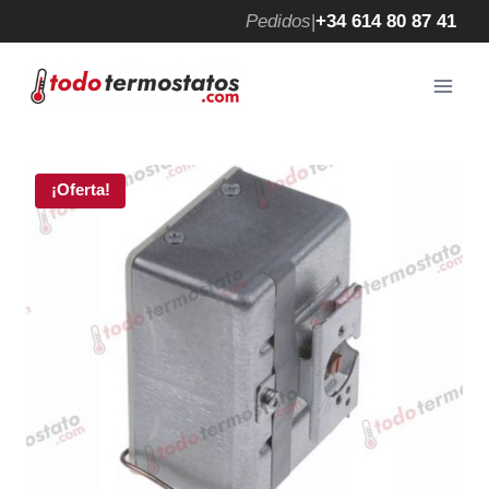
Saltar
Pedidos
|
+34 614 80 87 41
al
contenido
¡Oferta!