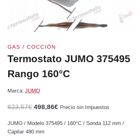
GAS / COCCIÓN
Termostato JUMO 375495
Rango 160°C
Marca:
JUMO
El
El
623,57
€
498,86
€
Precio sin Impuestos
precio
precio
JUMO / Modelo 375495 / 160°C / Sonda 112 mm /
original
actual
Capilar 480 mm
era:
es: