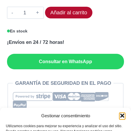
97,00€.
82,45€.
Termostato
Añadir al carrito
IMIT
C5322059
En stock
Rango
¡Envíos en 24 / 72 horas!
0-
200°C
cantidad
Consultar en WhatsApp
GARANTÍA DE SEGURIDAD EN EL PAGO
Gestionar consentimiento
Utilizamos cookies para mejorar su experiencia y analizar el uso del sitio.
SKU:
C5322059