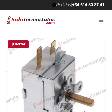
Saltar
Pedidos
|
+34 614 80 87 41
al
contenido
¡Oferta!