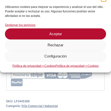
Termostato
Añadir al carrito
Utilizamos cookies para mejorar su experiencia y analizar el uso del sitio.
ELIWELL
Puede aceptar o rechazar su uso. Algunas funciones podrían verse
LF3445380
afectadas si no las acepta.
En stock
cantidad
Gestionar los servicios
¡Envíos en 24 / 72 horas!
Aceptar
Rechazar
Consultar en WhatsApp
Configuración
GARANTÍA DE SEGURIDAD EN EL PAGO
Política de privacidad y Cookies
Política de privacidad y Cookies
SKU:
LF3445380
Categoría:
Frío Comercial / Industrial