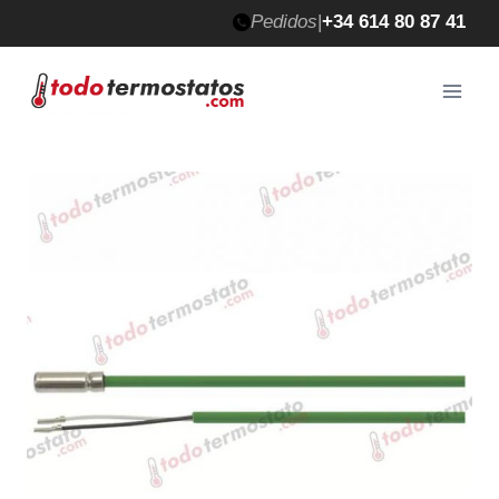
Saltar
Pedidos
|
+34 614 80 87 41
al
contenido