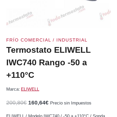
FRÍO COMERCIAL / INDUSTRIAL
Termostato ELIWELL
IWC740 Rango -50 a
+110°C
Marca:
ELIWELL
El
El
200,80
€
160,64
€
Precio sin Impuestos
precio
precio
ELIWELL / Modelo IWC740 / -50 a +110°C / Sonda