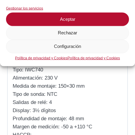
Gestionar los servicios
SKU:
IWC740
Categoría:
Frío Comercial / Industrial
Aceptar
Rechazar
Descripción
Configuración
Descripción
Política de privacidad y Cookies
Política de privacidad y Cookies
Tipo: IWC740
Alimentación: 230 V
Medida de montaje: 150×30 mm
Tipo de sonda: NTC
Salidas de relé: 4
Display: 3½ dígitos
Profundidad de montaje: 48 mm
Margen de medición: -50 a +110 °C
HACCP: –