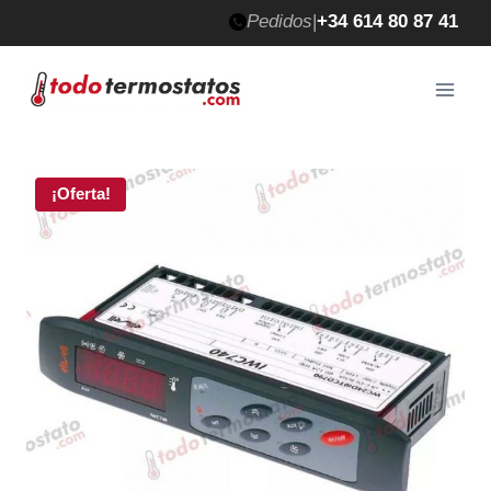
Saltar
Pedidos
|
+34 614 80 87 41
al
contenido
¡Oferta!