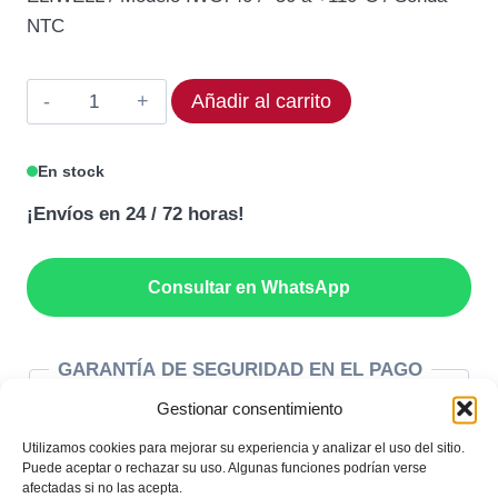
original
actual
NTC
era:
es:
200,80€.
160,64€.
Termostato
Añadir al carrito
ELIWELL
IWC740
En stock
Rango
¡Envíos en 24 / 72 horas!
-50
a
+110°C
Consultar en WhatsApp
cantidad
GARANTÍA DE SEGURIDAD EN EL PAGO
Gestionar consentimiento
Utilizamos cookies para mejorar su experiencia y analizar el uso del sitio.
Puede aceptar o rechazar su uso. Algunas funciones podrían verse
afectadas si no las acepta.