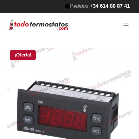
Saltar
Pedidos
|
+34 614 80 87 41
al
contenido
¡Oferta!