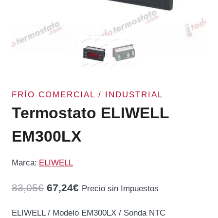
FRÍO COMERCIAL / INDUSTRIAL
Termostato ELIWELL
EM300LX
Marca:
ELIWELL
El
El
83,05
€
67,24
€
Precio sin Impuestos
precio
precio
ELIWELL / Modelo EM300LX / Sonda NTC