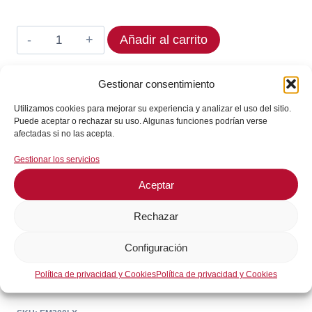
original
actual
era:
es:
Termostato
Añadir al carrito
83,05€.
67,24€.
ELIWELL
EM300LX
Gestionar consentimiento
En stock
cantidad
Utilizamos cookies para mejorar su experiencia y analizar el uso del sitio.
¡Envíos en 24 / 72 horas!
Puede aceptar o rechazar su uso. Algunas funciones podrían verse
afectadas si no las acepta.
Consultar en WhatsApp
Gestionar los servicios
Aceptar
GARANTÍA DE SEGURIDAD EN EL PAGO
Rechazar
Configuración
Política de privacidad y Cookies
Política de privacidad y Cookies