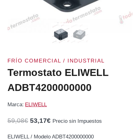
FRÍO COMERCIAL / INDUSTRIAL
Termostato ELIWELL
ADBT4200000000
Marca:
ELIWELL
El
El
59,08
€
53,17
€
Precio sin Impuestos
precio
precio
ELIWELL / Modelo ADBT4200000000