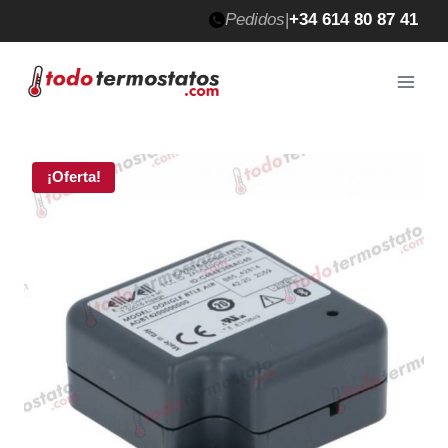
Saltar
Pedidos
|
+34 614 80 87 41
al
contenido
¡Oferta!