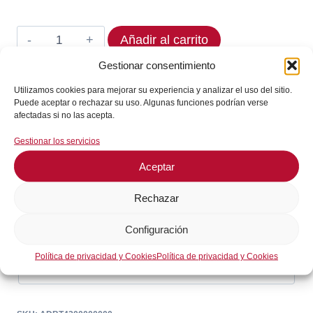
original
actual
era:
es:
Termostato
Añadir al carrito
59,08€.
53,17€.
ELIWELL
Gestionar consentimiento
ADBT4200000000
En stock
Utilizamos cookies para mejorar su experiencia y analizar el uso del sitio.
cantidad
Puede aceptar o rechazar su uso. Algunas funciones podrían verse
¡Envíos en 24 / 72 horas!
afectadas si no las acepta.
Gestionar los servicios
Consultar en WhatsApp
Aceptar
Rechazar
GARANTÍA DE SEGURIDAD EN EL PAGO
Configuración
Política de privacidad y Cookies
Política de privacidad y Cookies