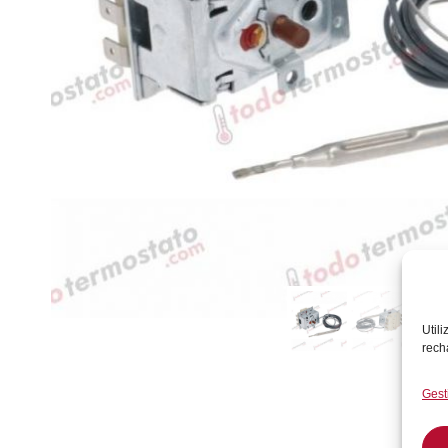
Util
rech
Gest