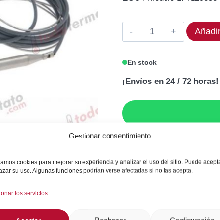
original
act
era:
es:
Termostato
Añadir
248,13€.
198
EGO
LF7129353
En stock
Rango
¡Envíos en 24 / 72 horas!
260°C
cantidad
Gestionar consentimiento
GARANTÍA DE SEGU
izamos cookies para mejorar su experiencia y analizar el uso del sitio. Puede acept
azar su uso. Algunas funciones podrían verse afectadas si no las acepta.
ionar los servicios
SKU:
LF7129353
Categoría:
Gas / Cocción
Aceptar
Rechazar
Configuración