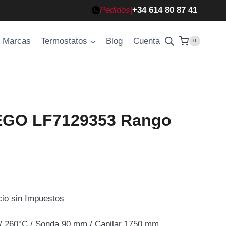
Pedidos
|
+34 614 80 87 41
Marcas
Termostatos
Blog
Cuenta
0
EGO LF7129353 Rango
cio sin Impuestos
cio
 260°C / Sonda 90 mm / Capilar 1750 mm