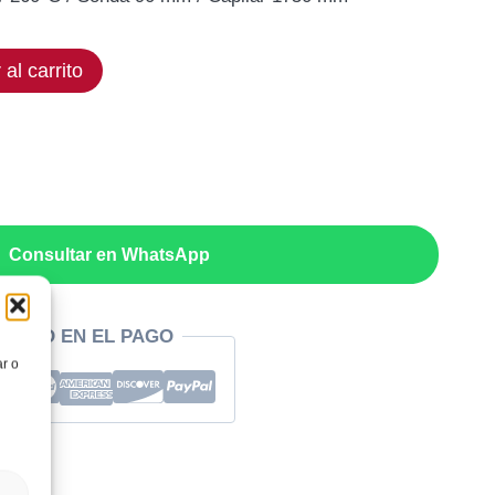
ual
 al carrito
,50€.
Consultar en WhatsApp
RIDAD EN EL PAGO
ar o