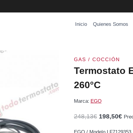
Inicio
Quienes Somos
GAS / COCCIÓN
Termostato 
260°C
Marca:
EGO
El
El
248,13
€
198,50
€
Pre
precio
pre
EGO / Modelo LF7129353 /