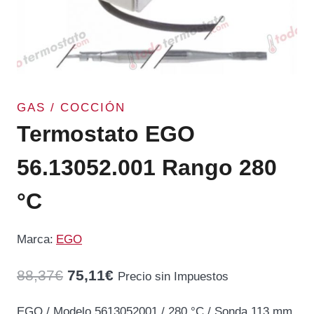
GAS / COCCIÓN
Termostato EGO
56.13052.001 Rango 280
°C
Marca:
EGO
El
El
88,37
€
75,11
€
Precio sin Impuestos
precio
precio
EGO / Modelo 5613052001 / 280 °C / Sonda 113 mm