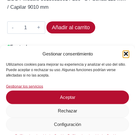
original
actual
/ Capilar 9010 mm
era:
es:
88,37€.
75,11€.
Termostato
Añadir al carrito
EGO
56.13052.001
En stock
Rango
Gestionar consentimiento
¡Envíos en 24 / 72 horas!
280
Utilizamos cookies para mejorar su experiencia y analizar el uso del sitio.
°C
Puede aceptar o rechazar su uso. Algunas funciones podrían verse
cantidad
afectadas si no las acepta.
Consultar en WhatsApp
Gestionar los servicios
Aceptar
GARANTÍA DE SEGURIDAD EN EL PAGO
Rechazar
Configuración