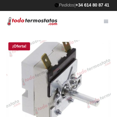
Saltar
Pedidos
|
+34 614 80 87 41
al
contenido
¡Oferta!