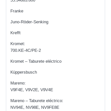
55.34683.800
Franke
Juno-Röder-Senking
Krefft
Kromet:
700.KE-4C/PE-2
Kromet – Taburete eléctrico
Küppersbusch
Mareno:
V9F4E, V9V2E, V9V4E
Mareno – Taburete eléctrico:
NV94E, NV98E, NV9FE8E