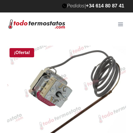
Saltar
Pedidos
|
+34 614 80 87 41
al
contenido
¡Oferta!