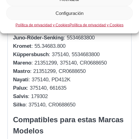
Cookmax
: 5061610558, AMB193, CR0688650
EGO
: 5534683800
Configuración
Franke
: 179302
Política de privacidad y Cookies
Política de privacidad y Cookies
Grupo-R
: 375140
Juno-Röder-Senking
: 5534683800
Kromet
: 55.34683.800
Küppersbusch
: 375140, 5534683800
Mareno
: 21351299, 375140, CR0688650
Mastro
: 21351299, CR0688650
Nayati
: 375140, PD412K
Palux
: 375140, 661635
Salvis
: 179302
Silko
: 375140, CR0688650
Compatibles para estas Marcas
Modelos