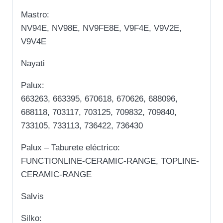
Mastro:
NV94E, NV98E, NV9FE8E, V9F4E, V9V2E,
V9V4E
Nayati
Palux:
663263, 663395, 670618, 670626, 688096,
688118, 703117, 703125, 709832, 709840,
733105, 733113, 736422, 736430
Palux – Taburete eléctrico:
FUNCTIONLINE-CERAMIC-RANGE, TOPLINE-
CERAMIC-RANGE
Salvis
Silko: