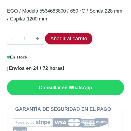
precio
precio
EGO / Modelo 5534683800 / 650 °C / Sonda 228 mm
original
actual
/ Capilar 1200 mm
era:
es:
314,93€.
251,94€.
Termostato
Añadir al carrito
EGO
55.34683.800
En stock
Rango
¡Envíos en 24 / 72 horas!
650°C
cantidad
Consultar en WhatsApp
GARANTÍA DE SEGURIDAD EN EL PAGO