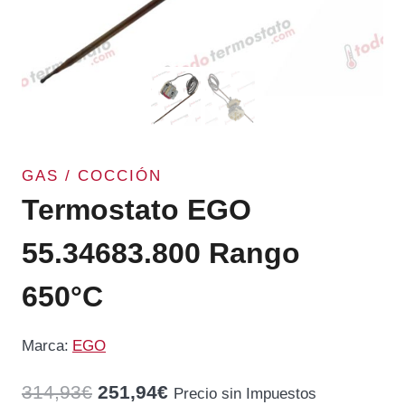
GAS / COCCIÓN
Termostato EGO
55.34683.800 Rango
650°C
Marca:
EGO
El
El
314,93
€
251,94
€
Precio sin Impuestos