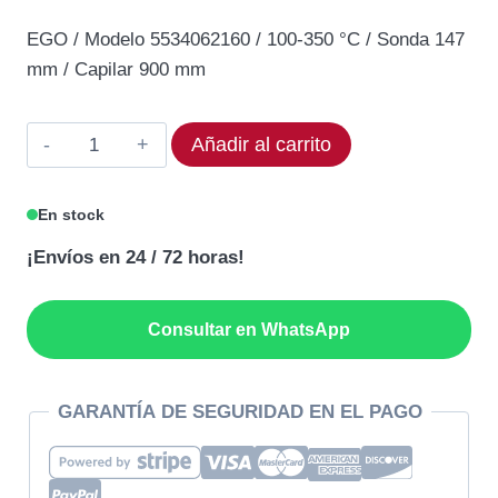
precio
precio
EGO / Modelo 5534062160 / 100-350 °C / Sonda 147
original
actual
mm / Capilar 900 mm
era:
es:
92,90€.
78,97€.
Termostato
Añadir al carrito
EGO
55.34062.160
En stock
Rango
¡Envíos en 24 / 72 horas!
hasta
350
°C
Consultar en WhatsApp
cantidad
GARANTÍA DE SEGURIDAD EN EL PAGO