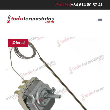
Saltar
Pedidos
|
+34 614 80 87 41
al
contenido
¡Oferta!