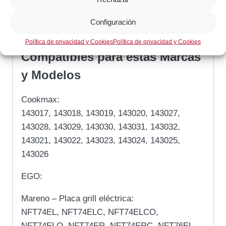
Modular: 375944, 661.116.00, 66111600
Popularna: 5900542
Configuración
Silko: 375944, CR0582770
Política de privacidad y Cookies
Política de privacidad y Cookies
Compatibles para estas Marcas
y Modelos
Cookmax:
143017, 143018, 143019, 143020, 143027,
143028, 143029, 143030, 143031, 143032,
143021, 143022, 143023, 143024, 143025,
143026
EGO:
Mareno – Placa grill eléctrica:
NFT74EL, NFT74ELC, NFT74ELCO,
NFT74ELO, NFT74ER, NFT74ERC, NFT76EL,