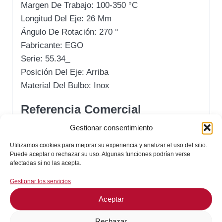
Margen De Trabajo: 100-350 °C
Longitud Del Eje: 26 Mm
Ángulo De Rotación: 270 °
Fabricante: EGO
Serie: 55.34_
Posición Del Eje: Arriba
Material Del Bulbo: Inox
Referencia Comercial
Gestionar consentimiento
Baron: CR0582770
Utilizamos cookies para mejorar su experiencia y analizar el uso del sitio.
Cookmax: CR0582770
Puede aceptar o rechazar su uso. Algunas funciones podrían verse
EGO: 5534062160, 55.34062.160
afectadas si no las acepta.
Grupo-R: 375944
Gestionar los servicios
Lainox: 375944, CR0582770
Aceptar
Mareno: 375944, CR0582770
Mastro: CR0582770
Rechazar