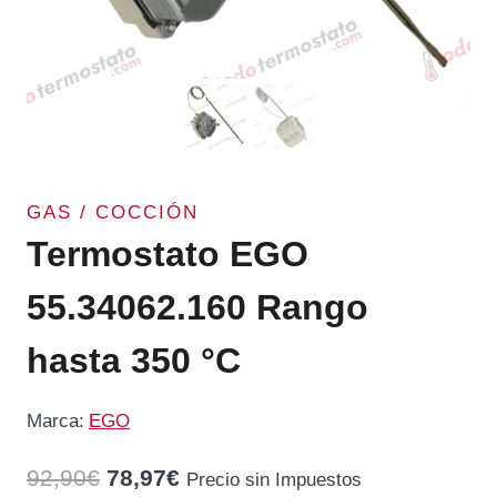
GAS / COCCIÓN
Termostato EGO
55.34062.160 Rango
hasta 350 °C
Marca:
EGO
El
El
92,90
€
78,97
€
Precio sin Impuestos