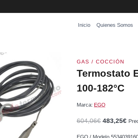
Inicio
Quienes Somos
GAS / COCCIÓN
Termostato 
100-182°C
Marca:
EGO
El
El
604,06
€
483,25
€
Pre
precio
pre
EGO / Modelo 5534039160 