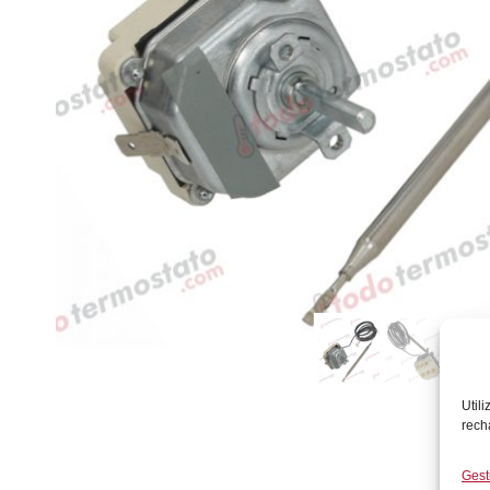
Util
rech
Gest