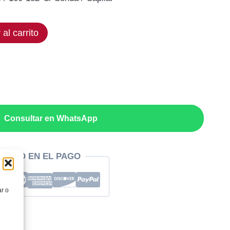
ual
 al carrito
,25€.
Consultar en WhatsApp
RIDAD EN EL PAGO
ar o
a