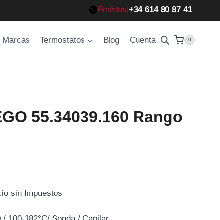
Pedidos
|
+34 614 80 87 41
Marcas
Termostatos
Blog
Cuenta
0
EGO 55.34039.160 Rango
cio sin Impuestos
cio
/ 100-182°C/ Sonda / Capilar