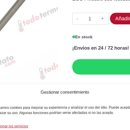
original
act
era:
es:
Termostato
Añadir
604,06€.
483
EGO
55.34039.160
En stock
Rango
¡Envíos en 24 / 72 horas!
100-
182°C
cantidad
GARANTÍA DE SEGU
Gestionar consentimiento
izamos cookies para mejorar su experiencia y analizar el uso del sitio. Puede acept
azar su uso. Algunas funciones podrían verse afectadas si no las acepta.
SKU:
5534039160
ionar los servicios
Categorías:
Gas / Cocción
,
Freidor