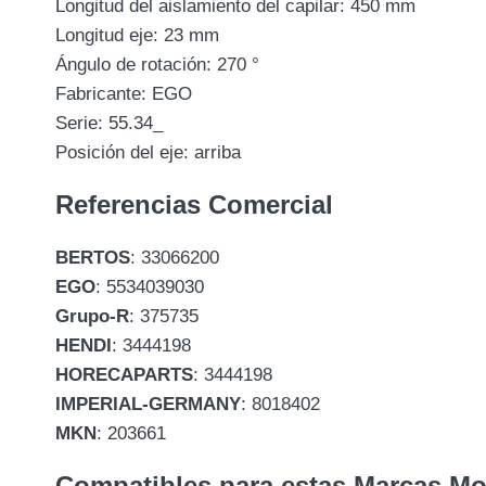
Longitud del aislamiento del capilar: 450 mm
Longitud eje: 23 mm
Ángulo de rotación: 270 °
Fabricante: EGO
Serie: 55.34_
Posición del eje: arriba
Referencias Comercial
BERTOS
: 33066200
EGO
: 5534039030
Grupo-R
: 375735
HENDI
: 3444198
HORECAPARTS
: 3444198
IMPERIAL-GERMANY
: 8018402
MKN
: 203661
Compatibles para estas Marcas M