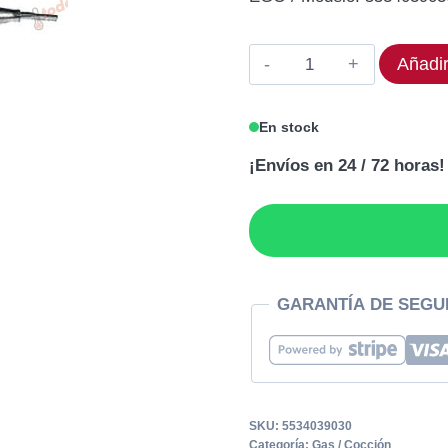
original
act
era:
es:
Termóstato
Añadir
154,62€.
123
EGO
55.34039.030
En stock
Rango
¡Envíos en 24 / 72 horas!
100
a
180°C
cantidad
GARANTÍA DE SEGU
SKU:
5534039030
Categoría:
Gas / Cocción