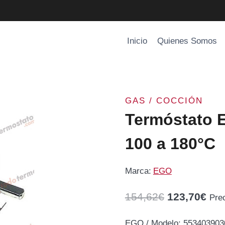
Inicio
Quienes Somos
GAS / COCCIÓN
Termóstato 
100 a 180°C
Marca:
EGO
El
El
154,62
€
123,70
€
Pre
precio
pre
EGO / Modelo: 5534039030