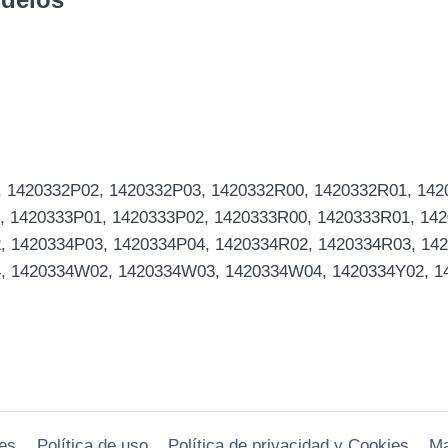
, 1420332P02, 1420332P03, 1420332R00, 1420332R01, 142
, 1420333P01, 1420333P02, 1420333R00, 1420333R01, 142
, 1420334P03, 1420334P04, 1420334R02, 1420334R03, 142
4, 1420334W02, 1420334W03, 1420334W04, 1420334Y02, 1
es
Política de uso
Política de privacidad y Cookies
M