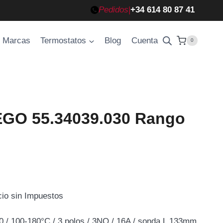
Pedidos
|
+34 614 80 87 41
Marcas
Termostatos
Blog
Cuenta
0
EGO 55.34039.030 Rango
cio sin Impuestos
cio
 / 100-180°C / 3 polos / 3NO / 16A / sonda L 133mm