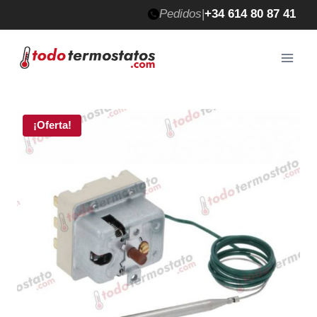
Saltar
Pedidos
|
+34 614 80 87 41
al
contenido
¡Oferta!