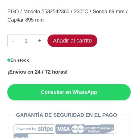
precio
precio
EGO / Modelo 5532542360 / 230°C / Sonda 89 mm /
original
actual
Capilar 895 mm
era:
es:
228,83€.
174,35€.
Termostato
Añadir al carrito
EGO
55.32542.360
En stock
Rango
¡Envíos en 24 / 72 horas!
230°C
cantidad
Consultar en WhatsApp
GARANTÍA DE SEGURIDAD EN EL PAGO