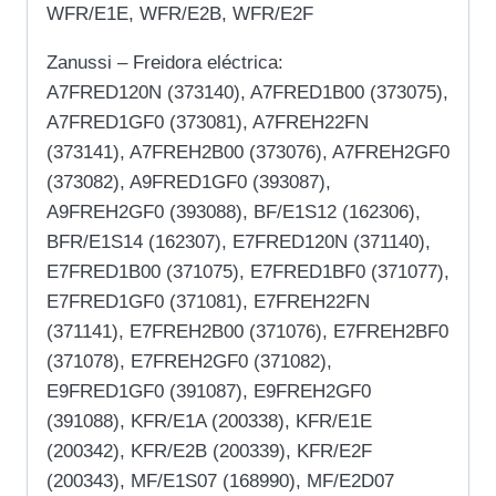
WFR/E1E, WFR/E2B, WFR/E2F
Zanussi – Freidora eléctrica:
A7FRED120N (373140), A7FRED1B00 (373075),
A7FRED1GF0 (373081), A7FREH22FN
(373141), A7FREH2B00 (373076), A7FREH2GF0
(373082), A9FRED1GF0 (393087),
A9FREH2GF0 (393088), BF/E1S12 (162306),
BFR/E1S14 (162307), E7FRED120N (371140),
E7FRED1B00 (371075), E7FRED1BF0 (371077),
E7FRED1GF0 (371081), E7FREH22FN
(371141), E7FREH2B00 (371076), E7FREH2BF0
(371078), E7FREH2GF0 (371082),
E9FRED1GF0 (391087), E9FREH2GF0
(391088), KFR/E1A (200338), KFR/E1E
(200342), KFR/E2B (200339), KFR/E2F
(200343), MF/E1S07 (168990), MF/E2D07