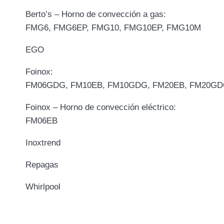
Berto’s – Horno de convección a gas:
FMG6, FMG6EP, FMG10, FMG10EP, FMG10M
EGO
Foinox:
FM06GDG, FM10EB, FM10GDG, FM20EB, FM20G
Foinox – Horno de convección eléctrico:
FM06EB
Inoxtrend
Repagas
Whirlpool