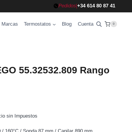
Pedidos
|
+34 614 80 87 41
Marcas
Termostatos
Blog
Cuenta
0
EGO 55.32532.809 Rango
cio sin Impuestos
cio
/ 160°C / Sonda 87 mm / Capilar 890 mm