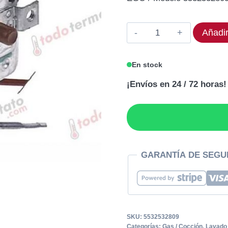
original
act
era:
es:
Termostato
Añadir
211,38€.
169
EGO
55.32532.809
En stock
Rango
¡Envíos en 24 / 72 horas!
160°C
cantidad
GARANTÍA DE SEGU
SKU:
5532532809
Categorías:
Gas / Cocción
,
Lavado 