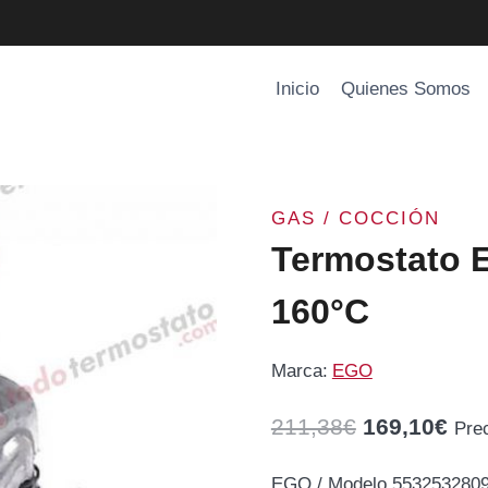
Inicio
Quienes Somos
GAS / COCCIÓN
Termostato 
160°C
Marca:
EGO
El
El
211,38
€
169,10
€
Pre
precio
pre
EGO / Modelo 5532532809 