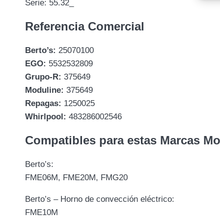
Serie: 55.32_
Referencia Comercial
Berto’s:
25070100
EGO:
5532532809
Grupo-R:
375649
Moduline:
375649
Repagas:
1250025
Whirlpool:
483286002546
Compatibles para estas Marcas M
Berto’s:
FME06M, FME20M, FMG20
Berto’s – Horno de convección eléctrico:
FME10M