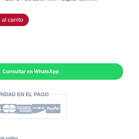
ual
 al carrito
,10€.
Consultar en WhatsApp
RIDAD EN EL PAGO
de vajillas