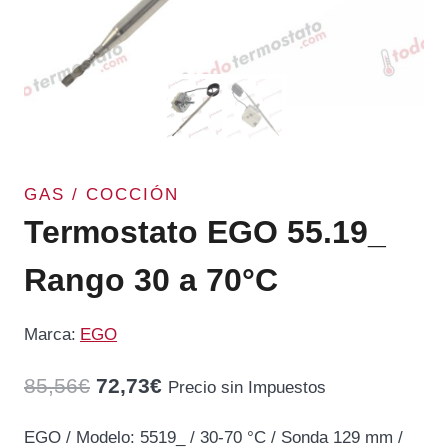
GAS / COCCIÓN
Termostato EGO 55.19_
Rango 30 a 70°C
Marca:
EGO
El
El
85,56
€
72,73
€
Precio sin Impuestos
precio
precio
EGO / Modelo: 5519_ / 30-70 °C / Sonda 129 mm /