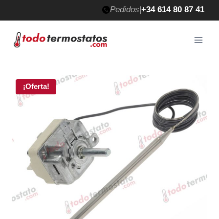
Saltar
Pedidos
|
+34 614 80 87 41
al
contenido
¡Oferta!