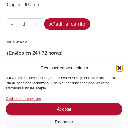
original
actual
Capilar 900 mm
era:
es:
85,56€.
72,73€.
Termostato
Añadir al carrito
EGO
55.19_
En stock
Rango
¡Envíos en 24 / 72 horas!
30
a
Gestionar consentimiento
70°C
Consultar en WhatsApp
cantidad
Utilizamos cookies para mejorar su experiencia y analizar el uso del sitio.
Puede aceptar o rechazar su uso. Algunas funciones podrían verse
afectadas si no las acepta.
GARANTÍA DE SEGURIDAD EN EL PAGO
Gestionar los servicios
Aceptar
Rechazar