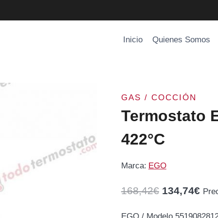
Inicio
Quienes Somos
GAS / COCCIÓN
Termostato 
422°C
Marca:
EGO
El
El
168,42
€
134,74
€
Pre
precio
pre
EGO / Modelo 5519082812 