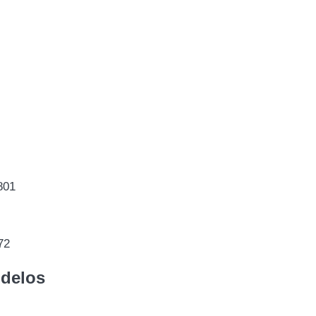
801
72
odelos