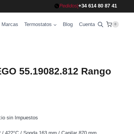
Pedidos
|
+34 614 80 87 41
Marcas
Termostatos
Blog
Cuenta
0
EGO 55.19082.812 Rango
cio sin Impuestos
cio
/ 422°C / Sonda 163 mm / Capilar 870 mm