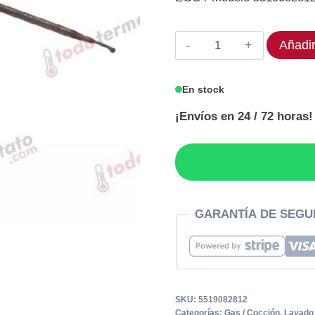
original
act
era:
es:
Termostato
Añadir
168,42€.
134
EGO
55.19082.812
En stock
Rango
¡Envíos en 24 / 72 horas!
422°C
cantidad
GARANTÍA DE SEGU
SKU:
5519082812
Categorías:
Gas / Cocción
,
Lavado 