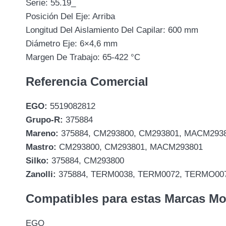
Serie: 55.19_
Posición Del Eje: Arriba
Longitud Del Aislamiento Del Capilar: 600 mm
Diámetro Eje: 6×4,6 mm
Margen De Trabajo: 65-422 °C
Referencia Comercial
EGO:
5519082812
Grupo-R:
375884
Mareno:
375884, CM293800, CM293801, MACM293
Mastro:
CM293800, CM293801, MACM293801
Silko:
375884, CM293800
Zanolli:
375884, TERM0038, TERM0072, TERMO00
Compatibles para estas Marcas M
EGO