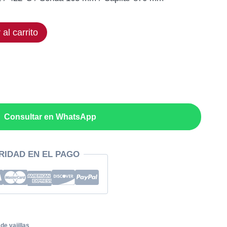
ual
 al carrito
,74€.
Consultar en WhatsApp
RIDAD EN EL PAGO
de vajillas