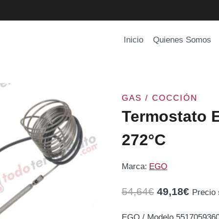
Inicio
Quienes Somos
GAS / COCCIÓN
Termostato 
272°C
Marca:
EGO
El
El
54,64
€
49,18
€
Precio
precio
precio
EGO / Modelo 5517059360 