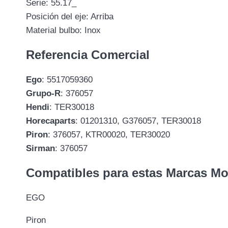
Serie: 55.17_
Posición del eje: Arriba
Material bulbo: Inox
Referencia Comercial
Ego
: 5517059360
Grupo-R
: 376057
Hendi
: TER30018
Horecaparts
: 01201310, G376057, TER30018
Piron
: 376057, KTR00020, TER30020
Sirman
: 376057
Compatibles para estas Marcas M
EGO
Piron