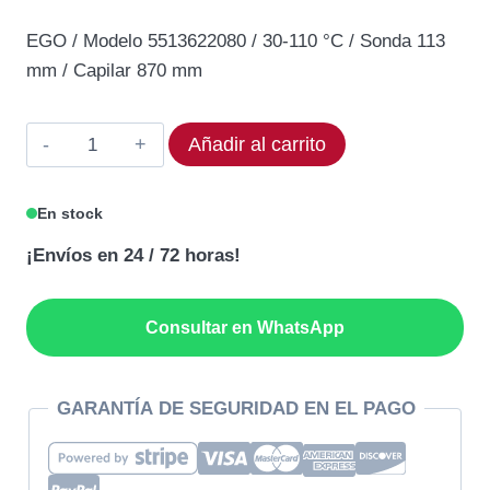
precio
precio
EGO / Modelo 5513622080 / 30-110 °C / Sonda 113
original
actual
mm / Capilar 870 mm
era:
es:
452,75€.
362,20€.
Termostato
Añadir al carrito
EGO
55.13622.080
En stock
Rango
¡Envíos en 24 / 72 horas!
30
a
110
Consultar en WhatsApp
°C
cantidad
GARANTÍA DE SEGURIDAD EN EL PAGO