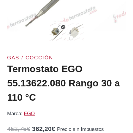
GAS / COCCIÓN
Termostato EGO
55.13622.080 Rango 30 a
110 °C
Marca:
EGO
El
El
452,75
€
362,20
€
Precio sin Impuestos