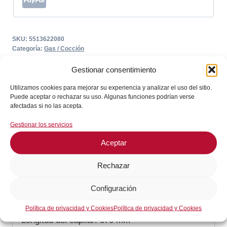
SKU:
5513622080
Categoría:
Gas / Cocción
Gestionar consentimiento
Descripción
Utilizamos cookies para mejorar su experiencia y analizar el uso del sitio.
Puede aceptar o rechazar su uso. Algunas funciones podrían verse
afectadas si no las acepta.
Descripción
Gestionar los servicios
Temperatura máxima: 110 °C
Aceptar
Número de polos: 1 polos
Función: 1NO
Rechazar
Potencia de conmutación: 16 A
Configuración
Diámetro de sonda: 6 mm
Longitud de sonda: 113 mm
Política de privacidad y Cookies
Política de privacidad y Cookies
Longitud del capilar: 870 mm