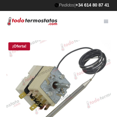
Saltar
Pedidos
|
+34 614 80 87 41
al
contenido
¡Oferta!