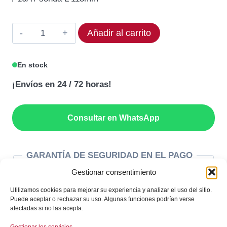
era:
es:
52,26€.
47,03€.
Termóstato
Añadir al carrito
EGO
55.13222.010
En stock
Rango:
¡Envíos en 24 / 72 horas!
30
a
110°C
Consultar en WhatsApp
cantidad
GARANTÍA DE SEGURIDAD EN EL PAGO
Gestionar consentimiento
Utilizamos cookies para mejorar su experiencia y analizar el uso del sitio.
Puede aceptar o rechazar su uso. Algunas funciones podrían verse
afectadas si no las acepta.
Gestionar los servicios