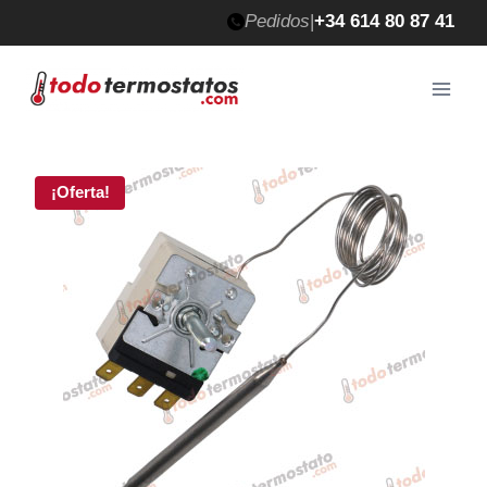
Saltar
Pedidos
|
+34 614 80 87 41
al
contenido
¡Oferta!