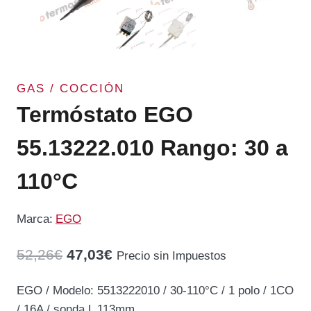
GAS / COCCIÓN
Termóstato EGO
55.13222.010 Rango: 30 a
110°C
Marca:
EGO
El
El
52,26
€
47,03
€
Precio sin Impuestos
precio
precio
EGO / Modelo: 5513222010 / 30-110°C / 1 polo / 1CO
original
actual
/ 16A / sonda L 113mm