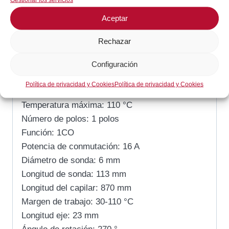
SKU:
5513222010
Categoría:
Gas / Cocción
Aceptar
Rechazar
Descripción
Configuración
Descripción
Política de privacidad y Cookies
Política de privacidad y Cookies
Temperatura máxima: 110 °C
Número de polos: 1 polos
Función: 1CO
Potencia de conmutación: 16 A
Diámetro de sonda: 6 mm
Longitud de sonda: 113 mm
Longitud del capilar: 870 mm
Margen de trabajo: 30-110 °C
Longitud eje: 23 mm