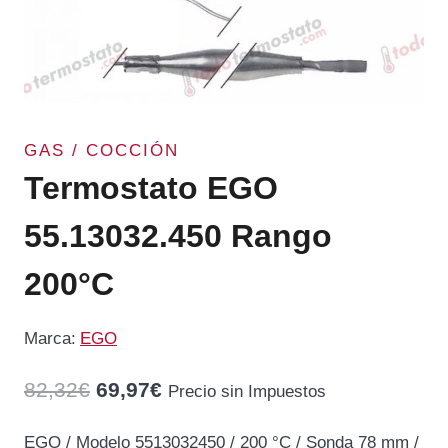
GAS / COCCIÓN
Termostato EGO
55.13032.450 Rango
200°C
Marca:
EGO
El
El
82,32
€
69,97
€
Precio sin Impuestos
precio
precio
EGO / Modelo 5513032450 / 200 °C / Sonda 78 mm /