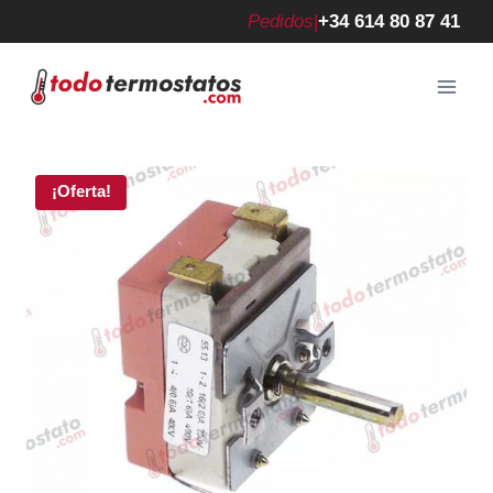
Saltar
Pedidos
|
+34 614 80 87 41
al
contenido
¡Oferta!