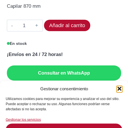
original
actual
Capilar 870 mm
era:
es:
82,32€.
69,97€.
Termostato
Añadir al carrito
EGO
55.13032.450
En stock
Rango
¡Envíos en 24 / 72 horas!
200°C
cantidad
Consultar en WhatsApp
Gestionar consentimiento
GARANTÍA DE SEGURIDAD EN EL PAGO
Utilizamos cookies para mejorar su experiencia y analizar el uso del sitio.
Puede aceptar o rechazar su uso. Algunas funciones podrían verse
afectadas si no las acepta.
Gestionar los servicios