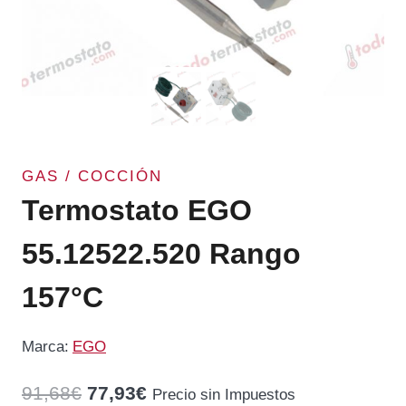
GAS / COCCIÓN
Termostato EGO
55.12522.520 Rango
157°C
Marca:
EGO
El
El
91,68
€
77,93
€
Precio sin Impuestos