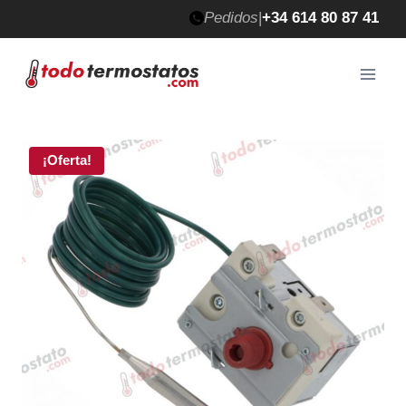
Saltar
Pedidos
|
+34 614 80 87 41
al
contenido
¡Oferta!