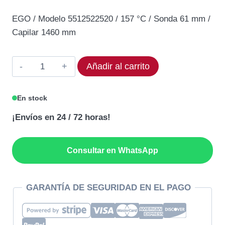
precio
precio
EGO / Modelo 5512522520 / 157 °C / Sonda 61 mm /
original
actual
Capilar 1460 mm
era:
es:
91,68€.
77,93€.
Termostato
Añadir al carrito
EGO
55.12522.520
En stock
Rango
¡Envíos en 24 / 72 horas!
157°C
cantidad
Consultar en WhatsApp
GARANTÍA DE SEGURIDAD EN EL PAGO