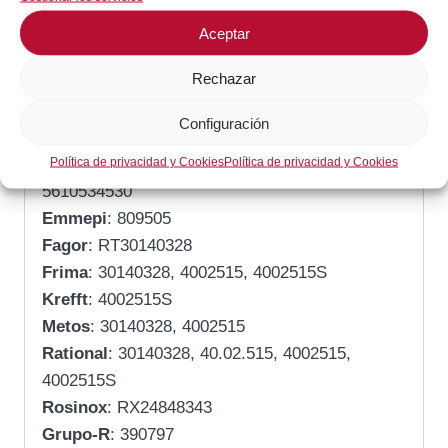
Fabricante: EGO
Aceptar
Bulbo: –
Serie: 56._
Rechazar
Referencia Comercial
Configuración
Política de privacidad y Cookies
Política de privacidad y Cookies
Ego
: 5512522520, 5512524560, 5512524600,
5610534530
Emmepi
: 809505
Fagor
: RT30140328
Frima
: 30140328, 4002515, 4002515S
Krefft
: 4002515S
Metos
: 30140328, 4002515
Rational
: 30140328, 40.02.515, 4002515,
4002515S
Rosinox
: RX24848343
Grupo-R
: 390797