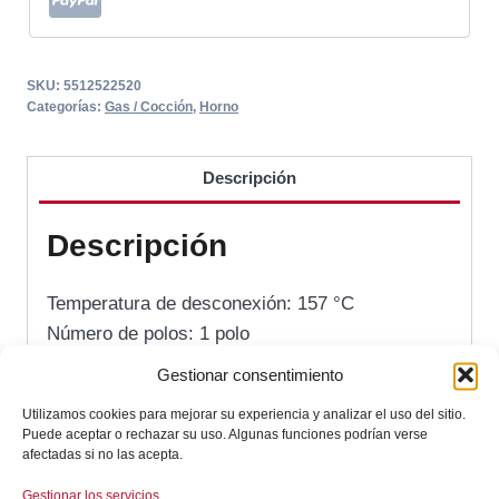
SKU:
5512522520
Categorías:
Gas / Cocción
,
Horno
Descripción
Descripción
Temperatura de desconexión: 157 °C
Número de polos: 1 polo
Potencia de conmutación: 16 A
Gestionar consentimiento
Diámetro de sonda: 6 mm
Utilizamos cookies para mejorar su experiencia y analizar el uso del sitio.
Longitud de sonda: 61 mm
Puede aceptar o rechazar su uso. Algunas funciones podrían verse
Longitud del capilar: 1460 mm
afectadas si no las acepta.
Longitud del aislamiento del capilar: 1400 mm
Gestionar los servicios