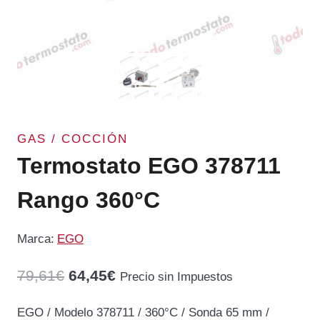
GAS / COCCIÓN
Termostato EGO 378711
Rango 360°C
Marca:
EGO
El
El
79,61
€
64,45
€
Precio sin Impuestos
precio
precio
EGO / Modelo 378711 / 360°C / Sonda 65 mm /