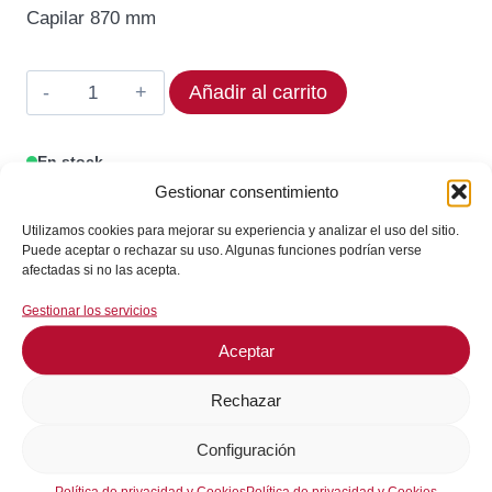
original
actual
Capilar 870 mm
era:
es:
79,61€.
64,45€.
Termostato
Añadir al carrito
EGO
378711
En stock
Rango
Gestionar consentimiento
¡Envíos en 24 / 72 horas!
360°C
Utilizamos cookies para mejorar su experiencia y analizar el uso del sitio.
cantidad
Puede aceptar o rechazar su uso. Algunas funciones podrían verse
afectadas si no las acepta.
Consultar en WhatsApp
Gestionar los servicios
Aceptar
GARANTÍA DE SEGURIDAD EN EL PAGO
Rechazar
Configuración
Política de privacidad y Cookies
Política de privacidad y Cookies