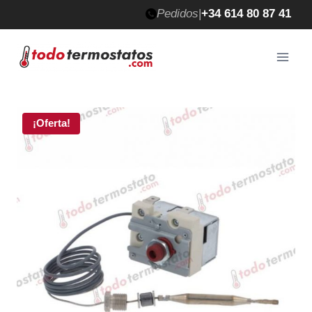
Saltar
Pedidos
|
+34 614 80 87 41
al
contenido
¡Oferta!