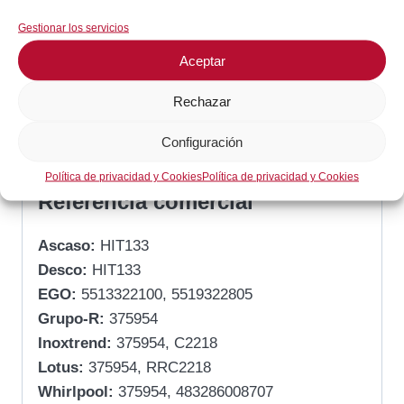
Prensaestopas: M9x1
Gestionar los servicios
Posición del eje: –
Fabricante: EGO
Aceptar
Tipo de sonda: –
Rechazar
Serie: 55.13_
Diámetro eje: – mm
Configuración
Longitud del aislamiento del capilar: 610 mm
Política de privacidad y Cookies
Política de privacidad y Cookies
Referencia comercial
Ascaso:
HIT133
Desco:
HIT133
EGO:
5513322100, 5519322805
Grupo-R:
375954
Inoxtrend:
375954, C2218
Lotus:
375954, RRC2218
Whirlpool:
375954, 483286008707