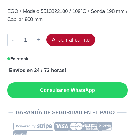
precio
precio
EGO / Modelo 5513322100 / 109°C / Sonda 198 mm /
original
actual
Capilar 900 mm
era:
es:
139,50€.
118,58€.
Termostato
Añadir al carrito
EG0
55.13322.100
En stock
Rango
¡Envíos en 24 / 72 horas!
109°C
cantidad
Consultar en WhatsApp
GARANTÍA DE SEGURIDAD EN EL PAGO