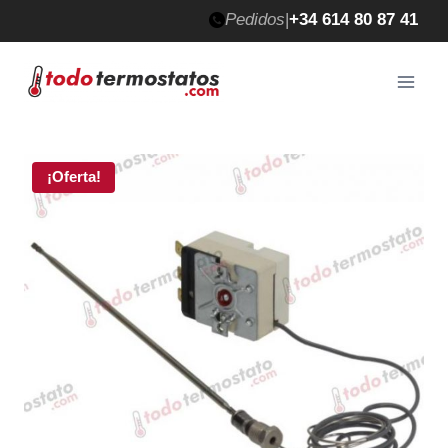
Saltar
Pedidos
|
+34 614 80 87 41
al
contenido
¡Oferta!