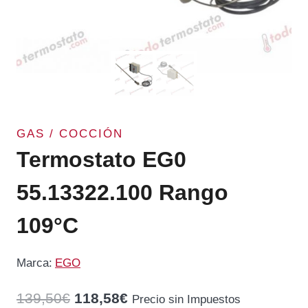
GAS / COCCIÓN
Termostato EG0
55.13322.100 Rango
109°C
Marca:
EGO
El
El
139,50
€
118,58
€
Precio sin Impuestos