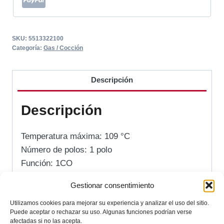
SKU:
5513322100
Categoría:
Gas / Cocción
Descripción
Descripción
Temperatura máxima: 109 °C
Número de polos: 1 polo
Función: 1CO
Potencia de conmutación: 16 A
Gestionar consentimiento
Diámetro de sonda: 3,03 mm
Longitud de sonda: 198 mm
Utilizamos cookies para mejorar su experiencia y analizar el uso del sitio.
Puede aceptar o rechazar su uso. Algunas funciones podrían verse
Longitud del capilar: 900 mm
afectadas si no las acepta.