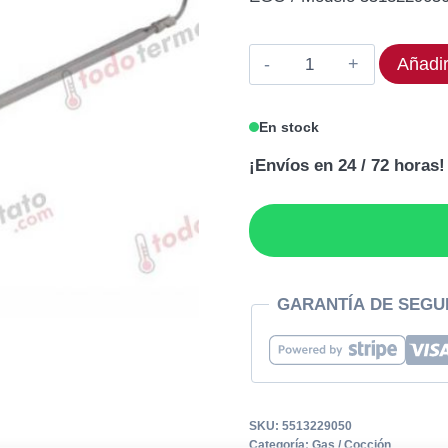
original
act
era:
es:
Termostato
Añadir
141,92€.
120
EG0
55.13229.050
En stock
Rango
¡Envíos en 24 / 72 horas!
125°C
cantidad
GARANTÍA DE SEGU
SKU:
5513229050
Categoría:
Gas / Cocción