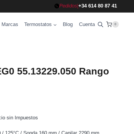
Pedidos
|
+34 614 80 87 41
Marcas
Termostatos
Blog
Cuenta
0
EG0 55.13229.050 Rango
cio sin Impuestos
cio
/ 125°C / Sonda 160 mm / Capilar 2290 mm