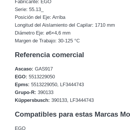
Fabricante: EGO
Serie: 55.13_
Posición del Eje: Arriba
Longitud del Aislamiento del Capilar: 1710 mm
Diámetro Eje: ø6×4,6 mm
Margen de Trabajo: 30-125 °C
Referencia comercial
Ascaso:
GAS917
EGO:
5513229050
Epms:
5513229050, LF3444743
Grupo-R:
390133
Küppersbusch:
390133, LF3444743
Compatibles para estas Marcas M
EGO