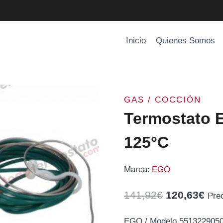
Inicio
Quienes Somos
GAS / COCCIÓN
Termostato 
125°C
Marca:
EGO
El
El
141,92
€
120,63
€
Pre
precio
pre
EGO / Modelo 5513229050 