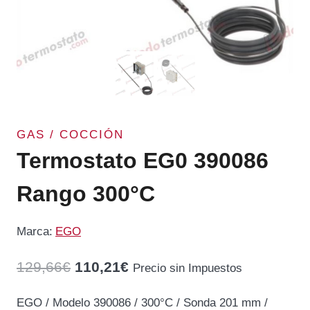
GAS / COCCIÓN
Termostato EG0 390086
Rango 300°C
Marca:
EGO
El
El
129,66
€
110,21
€
Precio sin Impuestos
precio
precio
EGO / Modelo 390086 / 300°C / Sonda 201 mm /