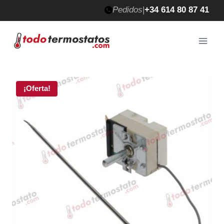
Saltar
Pedidos
|
+34 614 80 87 41
al
contenido
¡Oferta!