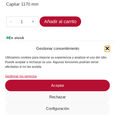
original
actual
Capilar 1170 mm
era:
es:
129,66€.
110,21€.
Termostato
Añadir al carrito
EG0
390086
En stock
Rango
¡Envíos en 24 / 72 horas!
300°C
Gestionar consentimiento
cantidad
Utilizamos cookies para mejorar su experiencia y analizar el uso del sitio.
Puede aceptar o rechazar su uso. Algunas funciones podrían verse
Consultar en WhatsApp
afectadas si no las acepta.
Gestionar los servicios
GARANTÍA DE SEGURIDAD EN EL PAGO
Aceptar
Rechazar
Configuración