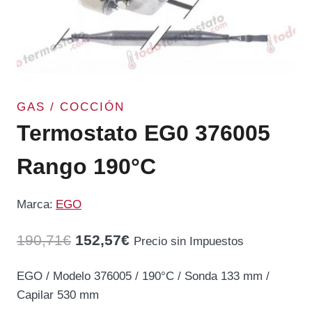
GAS / COCCIÓN
Termostato EG0 376005
Rango 190°C
Marca:
EGO
El
El
190,71
€
152,57
€
Precio sin Impuestos
precio
precio
EGO / Modelo 376005 / 190°C / Sonda 133 mm /
original
actual
Capilar 530 mm
era:
es: