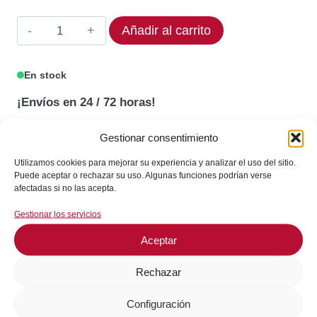
190,71€.
152,57€.
Termostato
Añadir al carrito
EG0
376005
En stock
Rango
¡Envíos en 24 / 72 horas!
190°C
cantidad
Gestionar consentimiento
Consultar en WhatsApp
Utilizamos cookies para mejorar su experiencia y analizar el uso del sitio.
Puede aceptar o rechazar su uso. Algunas funciones podrían verse
afectadas si no las acepta.
GARANTÍA DE SEGURIDAD EN EL PAGO
Gestionar los servicios
Aceptar
Rechazar
Configuración
SKU:
376005