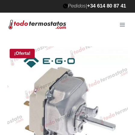
Saltar
Pedidos
|
+34 614 80 87 41
al
contenido
¡Oferta!