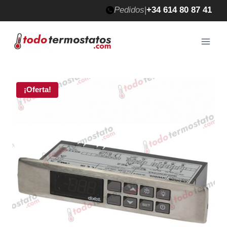
Saltar
Pedidos
|
+34 614 80 87 41
al
contenido
¡Oferta!