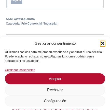
SKU:
XW60L5L0D0X
Categoría:
Frío Comercial / Industrial
Descripción
Gestionar consentimiento
Utilizamos cookies para mejorar su experiencia y analizar el uso del sitio.
Descripción
Puede aceptar o rechazar su uso. Algunas funciones podrían verse
afectadas si no las acepta.
Alimentación: 230 V
Gestionar los servicios
Medida de montaje: 150×30 mm
Aceptar
Tipo de sonda: NTC
Salidas de relé: 4
Rechazar
Display: 3½ dígitos
Profundidad de montaje: 65,5 mm
Configuración
Margen de medición: -50 a +150 °C