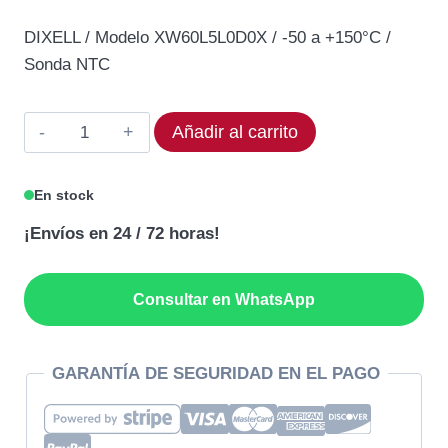
precio
precio
DIXELL / Modelo XW60L5L0D0X / -50 a +150°C /
original
actual
Sonda NTC
era:
es:
234,10€.
187,28€.
Termostato
Añadir al carrito
DIXELL
XW60L-
En stock
5L0D0-
¡Envíos en 24 / 72 horas!
X
Rango
-50
Consultar en WhatsApp
a
+150°C
cantidad
GARANTÍA DE SEGURIDAD EN EL PAGO