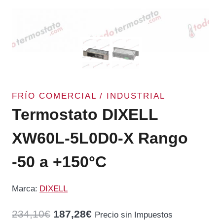
FRÍO COMERCIAL / INDUSTRIAL
Termostato DIXELL
XW60L-5L0D0-X Rango
-50 a +150°C
Marca:
DIXELL
El
El
234,10
€
187,28
€
Precio sin Impuestos