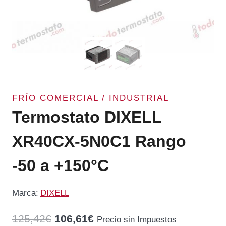
FRÍO COMERCIAL / INDUSTRIAL
Termostato DIXELL
XR40CX-5N0C1 Rango
-50 a +150°C
Marca:
DIXELL
El
El
125,42
€
106,61
€
Precio sin Impuestos