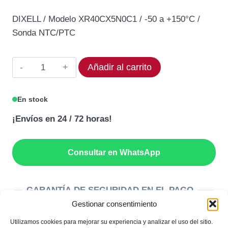
precio
precio
DIXELL / Modelo XR40CX5N0C1 / -50 a +150°C /
original
actual
Sonda NTC/PTC
era:
es:
125,42€.
106,61€.
Termostato
Añadir al carrito
DIXELL
XR40CX-
En stock
5N0C1
¡Envíos en 24 / 72 horas!
Rango
-50
a
Consultar en WhatsApp
+150°C
cantidad
GARANTÍA DE SEGURIDAD EN EL PAGO
Gestionar consentimiento
Utilizamos cookies para mejorar su experiencia y analizar el uso del sitio.