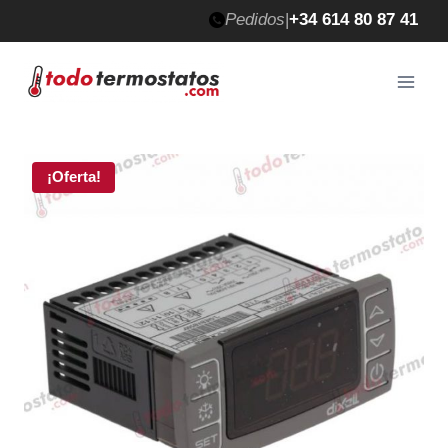
Saltar
Pedidos
|
+34 614 80 87 41
al
contenido
¡Oferta!