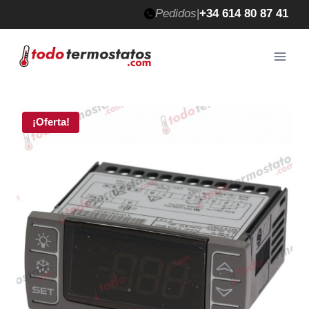
Saltar
Pedidos
|
+34 614 80 87 41
al
contenido
¡Oferta!