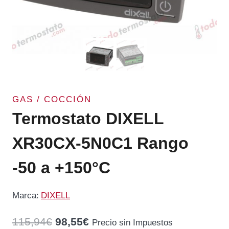
GAS / COCCIÓN
Termostato DIXELL
XR30CX-5N0C1 Rango
-50 a +150°C
Marca:
DIXELL
El
El
115,94
€
98,55
€
Precio sin Impuestos