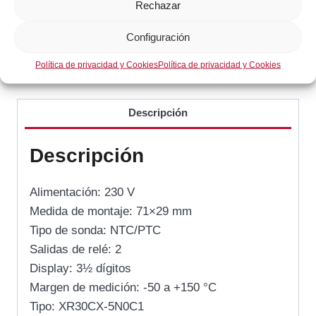
Rechazar
Configuración
SKU:
XR30CX5N0C1
Política de privacidad y Cookies
Política de privacidad y Cookies
Categorías:
Gas / Cocción
,
Lavado de vajillas
Descripción
Descripción
Alimentación: 230 V
Medida de montaje: 71×29 mm
Tipo de sonda: NTC/PTC
Salidas de relé: 2
Display: 3½ dígitos
Margen de medición: -50 a +150 °C
Tipo: XR30CX-5N0C1