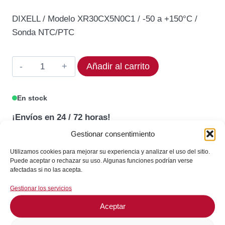
precio
precio
DIXELL / Modelo XR30CX5N0C1 / -50 a +150°C /
original
actual
Sonda NTC/PTC
era:
es:
115,94€.
98,55€.
Termostato
Añadir al carrito
DIXELL
XR30CX-
En stock
5N0C1
¡Envíos en 24 / 72 horas!
Rango
-50
Gestionar consentimiento
a
Consultar en WhatsApp
Utilizamos cookies para mejorar su experiencia y analizar el uso del sitio.
+150°C
Puede aceptar o rechazar su uso. Algunas funciones podrían verse
afectadas si no las acepta.
cantidad
GARANTÍA DE SEGURIDAD EN EL PAGO
Gestionar los servicios
Aceptar