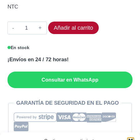
original
actual
NTC
era:
es:
312,80€.
250,24€.
Termostato
Añadir al carrito
DIXELL
XR20C-
En stock
0R0C3
¡Envíos en 24 / 72 horas!
Rango
0-
60°C
Consultar en WhatsApp
cantidad
GARANTÍA DE SEGURIDAD EN EL PAGO