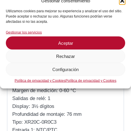
Gestionar consentimiento
SKU:
XR20C0R0C3
Utilizamos cookies para mejorar su experiencia y analizar el uso del sitio.
Categoría:
Frío Comercial / Industrial
Puede aceptar o rechazar su uso. Algunas funciones podrían verse
afectadas si no las acepta.
Gestionar los servicios
Descripción
Aceptar
Descripción
Rechazar
Alimentación: 12 V
Configuración
Medida de montaje: 71×29 mm
Política de privacidad y Cookies
Política de privacidad y Cookies
Tipo de sonda: NTC
Margen de medición: 0-60 °C
Salidas de relé: 1
Display: 3½ dígitos
Profundidad de montaje: 76 mm
Tipo: XR20C-0R0C3
Entrada 1: NTC/PTC