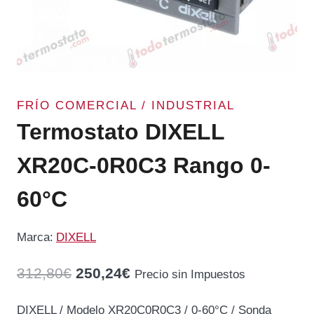
FRÍO COMERCIAL / INDUSTRIAL
Termostato DIXELL
XR20C-0R0C3 Rango 0-
60°C
Marca:
DIXELL
El
El
312,80
€
250,24
€
Precio sin Impuestos
precio
precio
DIXELL / Modelo XR20C0R0C3 / 0-60°C / Sonda