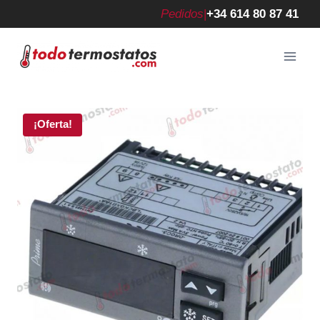
Saltar
Pedidos
|
+34 614 80 87 41
al
contenido
¡Oferta!