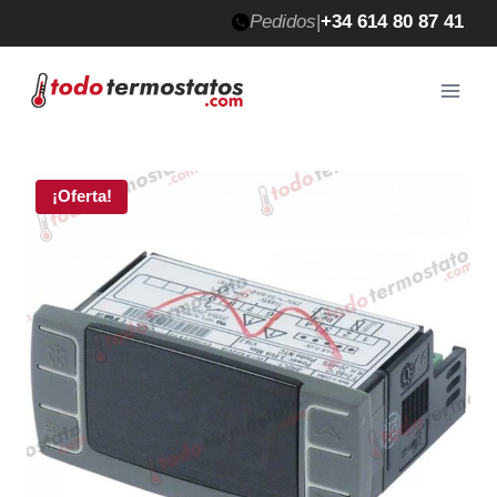
Saltar
Pedidos
|
+34 614 80 87 41
al
contenido
¡Oferta!