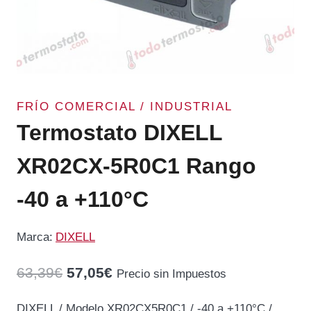
FRÍO COMERCIAL / INDUSTRIAL
Termostato DIXELL
XR02CX-5R0C1 Rango
-40 a +110°C
Marca:
DIXELL
El
El
63,39
€
57,05
€
Precio sin Impuestos
precio
precio
DIXELL / Modelo XR02CX5R0C1 / -40 a +110°C /