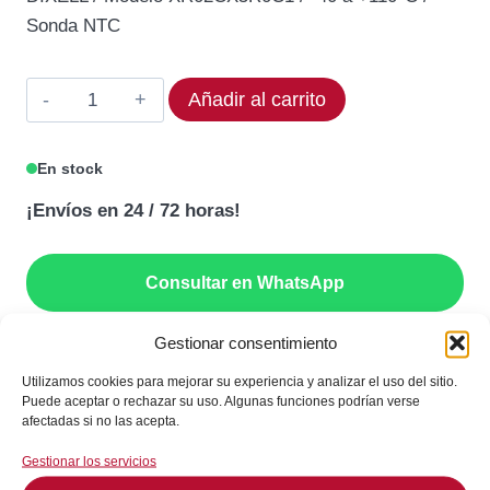
original
actual
Sonda NTC
era:
es:
63,39€.
57,05€.
Termostato
Añadir al carrito
DIXELL
XR02CX-
En stock
5R0C1
¡Envíos en 24 / 72 horas!
Rango
-40
a
Consultar en WhatsApp
+110°C
cantidad
Gestionar consentimiento
GARANTÍA DE SEGURIDAD EN EL PAGO
Utilizamos cookies para mejorar su experiencia y analizar el uso del sitio.
Puede aceptar o rechazar su uso. Algunas funciones podrían verse
afectadas si no las acepta.
Gestionar los servicios