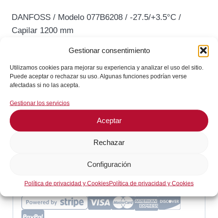
DANFOSS / Modelo 077B6208 / -27.5/+3.5°C /
Capilar 1200 mm
Gestionar consentimiento
Termostato
Añadir al carrito
Utilizamos cookies para mejorar su experiencia y analizar el uso del sitio.
DANFOSS
Puede aceptar o rechazar su uso. Algunas funciones podrían verse
afectadas si no las acepta.
077B6208
En stock
Rango
Gestionar los servicios
¡Envíos en 24 / 72 horas!
-27.5/+3.5°C
Aceptar
cantidad
Rechazar
Consultar en WhatsApp
Configuración
GARANTÍA DE SEGURIDAD EN EL PAGO
Política de privacidad y Cookies
Política de privacidad y Cookies