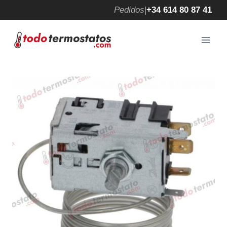
Saltar
Pedidos
|
+34 614 80 87 41
al
contenido