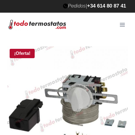
Saltar
Pedidos
|
+34 614 80 87 41
al
contenido
¡Oferta!