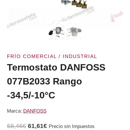
FRÍO COMERCIAL / INDUSTRIAL
Termostato DANFOSS
077B2033 Rango
-34,5/-10°C
Marca:
DANFOSS
El
El
68,46
€
61,61
€
Precio sin Impuestos