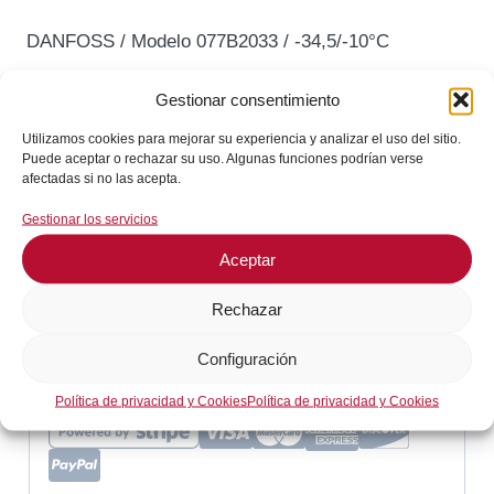
precio
precio
DANFOSS / Modelo 077B2033 / -34,5/-10°C
original
actual
era:
es:
Gestionar consentimiento
Termostato
Añadir al carrito
68,46€.
61,61€.
DANFOSS
Utilizamos cookies para mejorar su experiencia y analizar el uso del sitio.
Puede aceptar o rechazar su uso. Algunas funciones podrían verse
077B2033
afectadas si no las acepta.
En stock
Rango
Gestionar los servicios
¡Envíos en 24 / 72 horas!
-34,5/-10°C
cantidad
Aceptar
Consultar en WhatsApp
Rechazar
Configuración
GARANTÍA DE SEGURIDAD EN EL PAGO
Política de privacidad y Cookies
Política de privacidad y Cookies