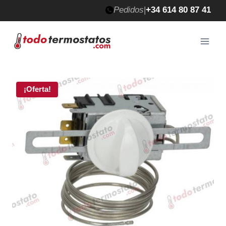
Saltar
Pedidos
|
+34 614 80 87 41
al
contenido
¡Oferta!