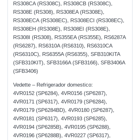
RS308CA (RS308C), RS308CB (RS308C),
RS308E (RS308), RS308EA (RS308E),
RS308ECA (RS308EC), RS308ECI (RS308EC),
RS308EH (RS308E), RS308EI (RS308E),
RS308I (RS308), RS355EA (RS355E), RS6287A
(RS6287), RS6310A (RS6310), RS6310CA
(RS6310C), RS6355A (RS6355), SFB310KITA
(SFB310KIT), SFB3166A (SFB3166), SFB3406A
(SFB3406)
Vedette – Refrigerador domestico:
4VR0152 (SP6284), 4VR0156 (SP6287),
4VR0171 (SP6317), 4VR0179 (SP6284),
4VR0179 (SP6284BD), 4VR0180 (SP6287),
4VR0181 (SP6317), 4VR0193 (SP6285),
4VR0194 (SP6285B), 4VR0195 (SP6288),
4VR0196 (SP6288B), 4VR0227 (SP6317),