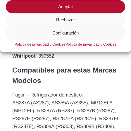
Atel:
27FR165
Aceptar
Danfoss:
077B7001, DF53301
Epms:
864001, AS0003927
Rechazar
Fagor:
AS0003927
Grupo-R:
390552
Configuración
Indesit:
390552
Política de privacidad y Cookies
Política de privacidad y Cookies
Vedette:
390552
Whirlpool:
390552
Compatibles para estas Marcas
Modelos
Fagor – Refrigerador domestico:
AS287A (AS287), AS355A (AS355), MP12ELA
(MP12EL), RS287A (RS287), RS287B (RS287),
RS287E (RS287), RS287EA (RS287E), RS287EI
(RS287E), RS308A (RS308), RS308B (RS308),