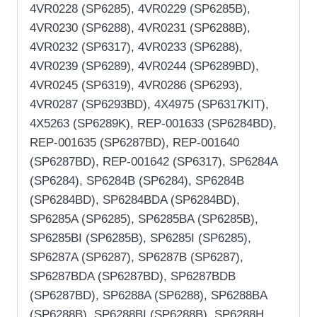
4VR0228 (SP6285), 4VR0229 (SP6285B),
4VR0230 (SP6288), 4VR0231 (SP6288B),
4VR0232 (SP6317), 4VR0233 (SP6288),
4VR0239 (SP6289), 4VR0244 (SP6289BD),
4VR0245 (SP6319), 4VR0286 (SP6293),
4VR0287 (SP6293BD), 4X4975 (SP6317KIT),
4X5263 (SP6289K), REP-001633 (SP6284BD),
REP-001635 (SP6287BD), REP-001640
(SP6287BD), REP-001642 (SP6317), SP6284A
(SP6284), SP6284B (SP6284), SP6284B
(SP6284BD), SP6284BDA (SP6284BD),
SP6285A (SP6285), SP6285BA (SP6285B),
SP6285BI (SP6285B), SP6285I (SP6285),
SP6287A (SP6287), SP6287B (SP6287),
SP6287BDA (SP6287BD), SP6287BDB
(SP6287BD), SP6288A (SP6288), SP6288BA
(SP6288B), SP6288BI (SP6288B), SP6288H