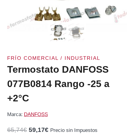
FRÍO COMERCIAL / INDUSTRIAL
Termostato DANFOSS
077B0814 Rango -25 a
+2°C
Marca:
DANFOSS
El
El
65,74
€
59,17
€
Precio sin Impuestos