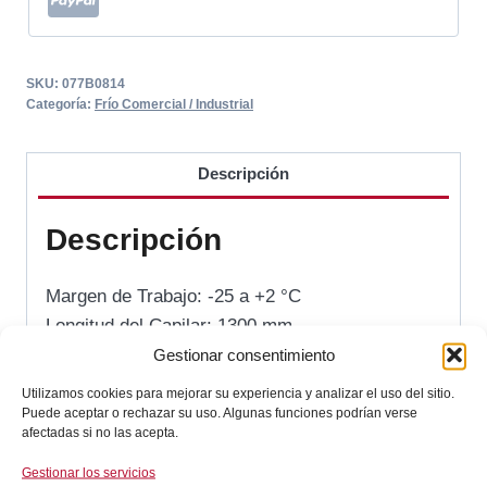
SKU:
077B0814
Categoría:
Frío Comercial / Industrial
Descripción
Descripción
Margen de Trabajo: -25 a +2 °C
Longitud del Capilar: 1300 mm
Tipo: 077B0814
Gestionar consentimiento
Fabricante: DANFOSS
Utilizamos cookies para mejorar su experiencia y analizar el uso del sitio.
Puede aceptar o rechazar su uso. Algunas funciones podrían verse
Referencia comercial
afectadas si no las acepta.
Gestionar los servicios