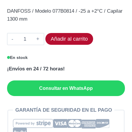
precio
precio
DANFOSS / Modelo 077B0814 / -25 a +2°C / Capilar
original
actual
1300 mm
era:
es:
65,74€.
59,17€.
Termostato
Añadir al carrito
DANFOSS
077B0814
En stock
Rango
¡Envíos en 24 / 72 horas!
-25
a
+2°C
Consultar en WhatsApp
cantidad
GARANTÍA DE SEGURIDAD EN EL PAGO