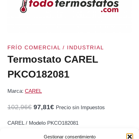
FRÍO COMERCIAL / INDUSTRIAL
Termostato CAREL
PKCO182081
Marca:
CAREL
El
El
102,96
€
97,81
€
Precio sin Impuestos
precio
precio
CAREL / Modelo PKCO182081
original
actual
Gestionar consentimiento
era:
es: