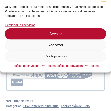
Termostato
Añadir al carrito
102,96€.
97,81€.
Utilizamos cookies para mejorar su experiencia y analizar el uso del sitio.
CAREL
Puede aceptar o rechazar su uso. Algunas funciones podrían verse
PKCO182081
afectadas si no las acepta.
En stock
cantidad
Gestionar los servicios
¡Envíos en 24 / 72 horas!
Aceptar
Rechazar
Consultar en WhatsApp
Configuración
GARANTÍA DE SEGURIDAD EN EL PAGO
Política de privacidad y Cookies
Política de privacidad y Cookies
SKU:
PKCO182081
Categorías:
Frío Comercial / Industrial
,
Fabricación de Hielo