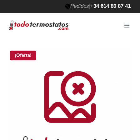
Saltar
Pedidos
|
+34 614 80 87 41
al
contenido
¡Oferta!