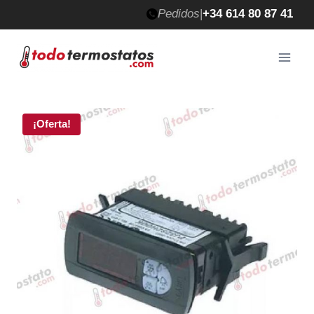
Saltar
Pedidos
|
+34 614 80 87 41
al
contenido
¡Oferta!