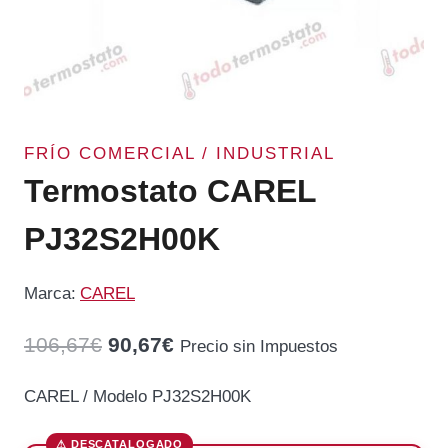
FRÍO COMERCIAL / INDUSTRIAL
Termostato CAREL
PJ32S2H00K
Marca:
CAREL
El
El
106,67
€
90,67
€
Precio sin Impuestos
precio
precio
CAREL / Modelo PJ32S2H00K
original
actual
era:
es: