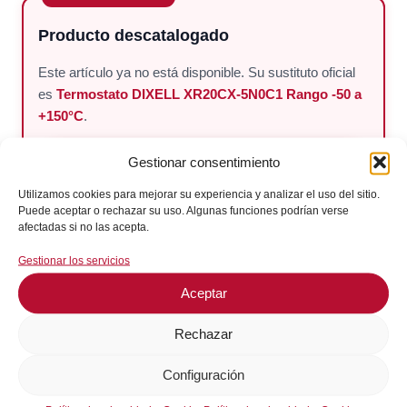
106,67€.
90,67€.
Producto descatalogado
Este artículo ya no está disponible. Su sustituto oficial
es
Termostato DIXELL XR20CX-5N0C1 Rango -50 a
+150°C
.
Gestionar consentimiento
VER PRODUCTO SUSTITUTO
Utilizamos cookies para mejorar su experiencia y analizar el uso del sitio.
Puede aceptar o rechazar su uso. Algunas funciones podrían verse
afectadas si no las acepta.
En stock
Gestionar los servicios
¡Envíos en 24 / 72 horas!
Aceptar
Consultar en WhatsApp
Rechazar
Configuración
GARANTÍA DE SEGURIDAD EN EL PAGO