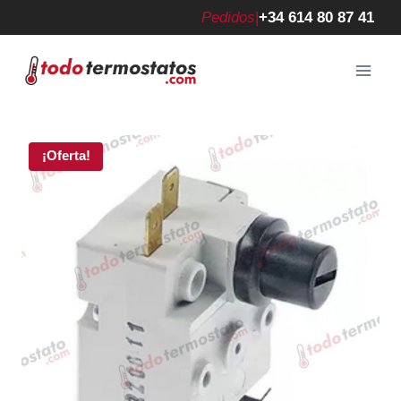
Saltar
Pedidos
|
+34 614 80 87 41
al
contenido
¡Oferta!