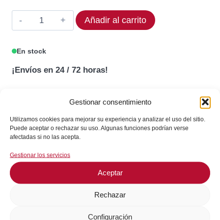
71,40€.
60,69€.
Termostato
Añadir al carrito
CAEM
376029
En stock
Rango
¡Envíos en 24 / 72 horas!
320°C
cantidad
Gestionar consentimiento
Consultar en WhatsApp
Utilizamos cookies para mejorar su experiencia y analizar el uso del sitio.
Puede aceptar o rechazar su uso. Algunas funciones podrían verse
afectadas si no las acepta.
GARANTÍA DE SEGURIDAD EN EL PAGO
Gestionar los servicios
Aceptar
Rechazar
SKU:
376029
Configuración