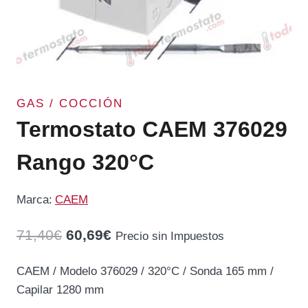
GAS / COCCIÓN
Termostato CAEM 376029
Rango 320°C
Marca:
CAEM
El
El
71,40
€
60,69
€
Precio sin Impuestos
precio
precio
CAEM / Modelo 376029 / 320°C / Sonda 165 mm /
original
actual
Capilar 1280 mm
era:
es: